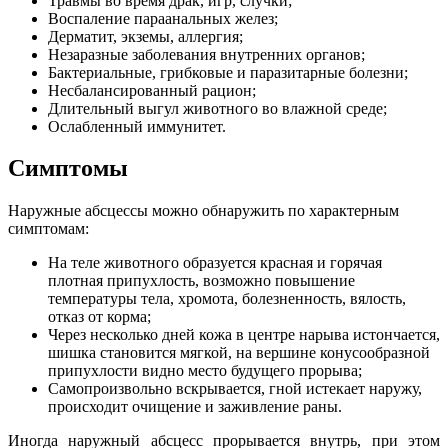
Травмы во время драк, игр, случки;
Воспаление параанальных желез;
Дерматит, экземы, аллергия;
Незаразные заболевания внутренних органов;
Бактериальные, грибковые и паразитарные болезни;
Несбалансированный рацион;
Длительный выгул животного во влажной среде;
Ослабленный иммунитет.
Симптомы
Наружные абсцессы можно обнаружить по характерным
симптомам:
На теле животного образуется красная и горячая
плотная припухлость, возможно повышение
температуры тела, хромота, болезненность, вялость,
отказ от корма;
Через несколько дней кожа в центре нарыва истончается,
шишка становится мягкой, на вершине конусообразной
припухлости видно место будущего прорыва;
Самопроизвольно вскрывается, гной истекает наружу,
происходит очищение и заживление раны.
Иногда наружный абсцесс прорывается внутрь, при этом