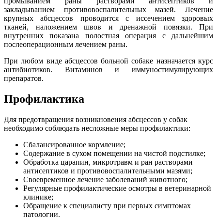
промыванием раны растворами антисептиков и
закладыванием противовоспалительных мазей. Лечение
крупных абсцессов проводится с иссечением здоровых
тканей, наложением швов и дренажной повязки. При
внутренних показана полостная операция с дальнейшим
послеоперационным лечением раны.
При любом виде абсцессов больной собаке назначается курс
антибиотиков. Витаминов и иммуностимулирующих
препаратов.
Профилактика
Для предотвращения возникновения абсцессов у собак
необходимо соблюдать несложные меры профилактики:
Сбалансированное кормление;
Содержание в сухом помещении на чистой подстилке;
Обработка царапин, микротравм и ран растворами
антисептиков и противовоспалительными мазями;
Своевременное лечение заболеваний животного;
Регулярные профилактические осмотры в ветеринарной
клинике;
Обращение к специалисту при первых симптомах
патологии.