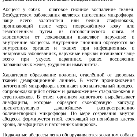
Абсцесс у собак – очаговое гнойное воспаление тканей.
Возбудителем заболевания является патогенная микрофлора,
чаще всего золотистый или белый стафилококк,
проникающий извне через повреждённую кожу или
гематогенным путём из патологического очага. В
зависимости от локализации выделяют наружные и
внутренние абсцессы. Внутренние гнойники образуются во
внутренних органах и тканях при инфекционных и
незаразных заболеваниях, наружные нарывы возникают чаще
всего при укусах, царапинах, ранах, воспалении
параанальных желез, ухудшении иммунитета.
Характерно образование полости, отделённой от здоровых
тканей демаркационной линией. В месте проникновения
патогенной микрофлоры возникает воспалительный процесс,
сопровождающийся отёком и размножением стафилококков и
стрептококков. В ответ организм животного вырабатывает
лимфоциты, которые образуют своеобразную капсулу,
препятствующую дальнейшему распространению
болезнетворной микрофлоры. По мере созревания внутри
абсцесса формируется гной, состоящий из погибших клеток
крови, лимфоцитов и патогенных микробов.
Подкожные абсцессы легко обнаруживаются хозяином собаки