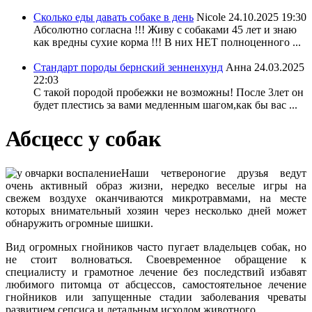
Сколько еды давать собаке в день
Nicole
24.10.2025 19:30
Абсолютно согласна !!! Живу с собаками 45 лет и знаю
как вредны сухие корма !!! В них НЕТ полноценного ...
Стандарт породы бернский зенненхунд
Анна
24.03.2025
22:03
С такой породой пробежки не возможны! После 3лет он
будет плестись за вами медленным шагом,как бы вас ...
Абсцесс у собак
Наши четвероногие друзья ведут
очень активный образ жизни, нередко веселые игры на
свежем воздухе оканчиваются микротравмами, на месте
которых внимательный хозяин через несколько дней может
обнаружить огромные шишки.
Вид огромных гнойников часто пугает владельцев собак, но
не стоит волноваться. Своевременное обращение к
специалисту и грамотное лечение без последствий избавят
любимого питомца от абсцессов, самостоятельное лечение
гнойников или запущенные стадии заболевания чреваты
развитием сепсиса и летальным исходом животного.