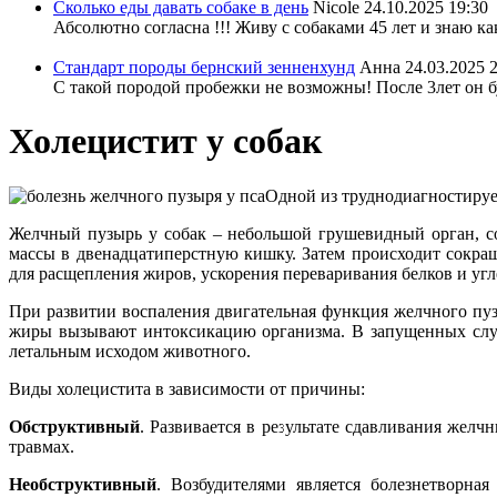
Сколько еды давать собаке в день
Nicole
24.10.2025 19:30
Абсолютно согласна !!! Живу с собаками 45 лет и знаю ка
Стандарт породы бернский зенненхунд
Анна
24.03.2025 
С такой породой пробежки не возможны! После 3лет он бу
Холецистит у собак
Одной из труднодиагностируе
Желчный пузырь у собак – небольшой грушевидный орган, с
массы в двенадцатиперстную кишку. Затем происходит сокра
для расщепления жиров, ускорения переваривания белков и уг
При развитии воспаления двигательная функция желчного пуз
жиры вызывают интоксикацию организма. В запущенных случ
летальным исходом животного.
Виды холецистита в зависимости от причины:
Обструктивный
. Развивается в результате сдавливания жел
травмах.
Необструктивный
. Возбудителями является болезнетворн