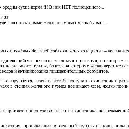
к вредны сухие корма !!! В них НЕТ полноценного ...
22:03
дет плестись за вами медленным шагом,как бы вас ...
мых и тяжёлых болезней собак является холецистит – воспалите
оединяющийся с печенью желчными протоками, по которым в н
щение желчного пузыря, благодаря которому желчь через желч
леводов и активирования пищеварительных ферментов.
ыря нарушается, желчь перестаёт поступать в кишечник и разъ
аях в стенках желчного пузыря возникают язвы, желчь проник
чных протоков при опухолях печени и кишечника, желчекаменн
ая инфекция, проникающая в желчный пузырь из кишечника 