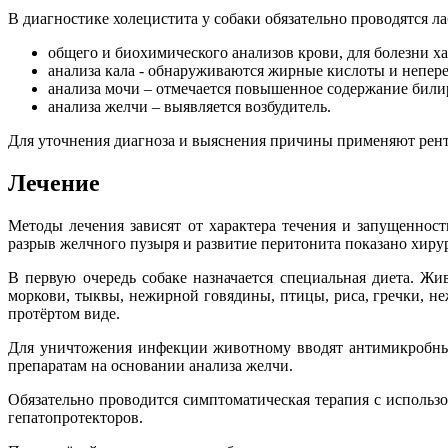
В диагностике холецистита у собаки обязательно проводятся л
общего и биохимического анализов крови, для болезни х
анализа кала - обнаруживаются жирные кислоты и непере
анализа мочи – отмечается повышенное содержание били
анализа желчи – выявляется возбудитель.
Для уточнения диагноза и выяснения причины применяют рен
Лечение
Методы лечения зависят от характера течения и запущенно
разрыв желчного пузыря и развитие перитонита показано хиру
В первую очередь собаке назначается специальная диета. Ж
моркови, тыквы, нежирной говядины, птицы, риса, гречки, н
протёртом виде.
Для уничтожения инфекции животному вводят антимикробные
препаратам на основании анализа желчи.
Обязательно проводится симптоматическая терапия с использ
гепатопротекторов.