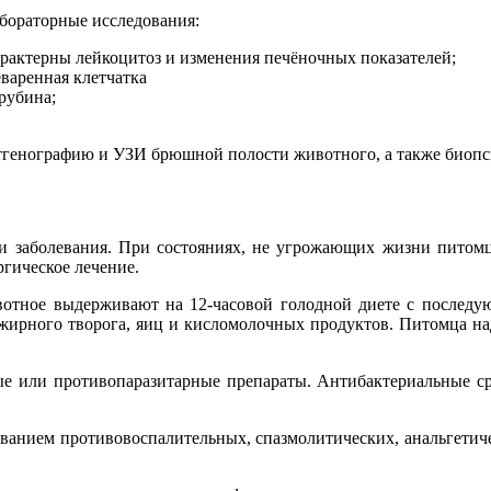
абораторные исследования:
арактерны лейкоцитоз и изменения печёночных показателей;
варенная клетчатка
рубина;
тгенографию и УЗИ брюшной полости животного, а также биопс
сти заболевания. При состояниях, не угрожающих жизни питом
ргическое лечение.
ивотное выдерживают на 12-часовой голодной диете с послед
ежирного творога, яиц и кисломолочных продуктов. Питомца н
 или противопаразитарные препараты. Антибактериальные сред
ованием противовоспалительных, спазмолитических, анальгети