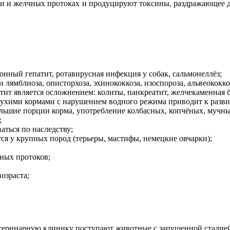
ени и желчных протоках и продуцируют токсины, раздражающее 
ный гепатит, ротавирусная инфекция у собак, сальмонеллёз;
ямблиоза, описторхоза, эхинококкоза, изоспороза, альвеококко
ит является осложнением: колиты, панкреатит, желчекаменная б
ухими кормами с нарушением водного режима приводит к разви
льшие порции корма, употребление колбасных, копчёных, мучн
;
аться по наследству;
ся у крупных пород (терьеры, мастифы, немецкие овчарки);
ных протоков;
озраста;
ветеринарную клинику поступают животные с запущенной стадией