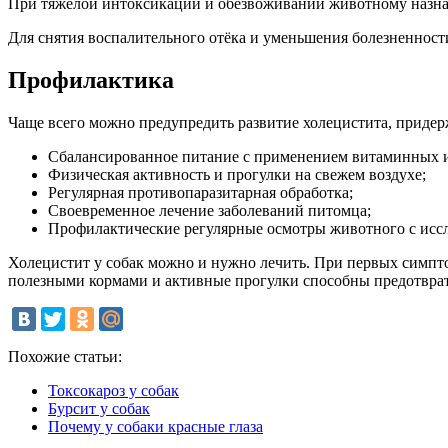
При тяжёлой интоксикации и обезвоживании животному назна
Для снятия воспалительного отёка и уменьшения болезненнос
Профилактика
Чаще всего можно предупредить развитие холецистита, приде
Сбалансированное питание с применением витаминных и
Физическая активность и прогулки на свежем воздухе;
Регулярная противопаразитарная обработка;
Своевременное лечение заболеваний питомца;
Профилактические регулярные осмотры животного с иссл
Холецистит у собак можно и нужно лечить. При первых симпто
полезными кормами и активные прогулки способны предотврати
Похожие статьи:
Токсокароз у собак
Бурсит у собак
Почему у собаки красные глаза