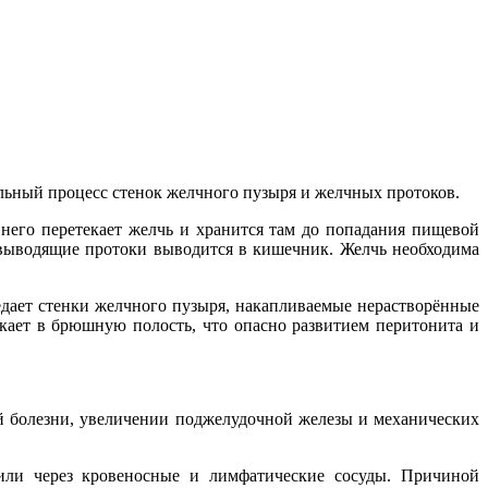
льный процесс стенок желчного пузыря и желчных протоков.
его перетекает желчь и хранится там до попадания пищевой
евыводящие протоки выводится в кишечник. Желчь необходима
едает стенки желчного пузыря, накапливаемые нерастворённые
ает в брюшную полость, что опасно развитием перитонита и
ой болезни, увеличении поджелудочной железы и механических
или через кровеносные и лимфатические сосуды. Причиной