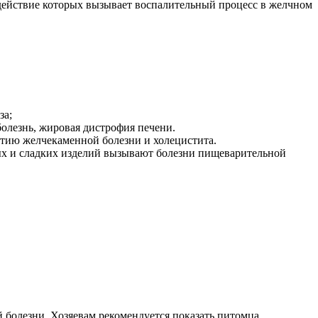
действие которых вызывает воспалительный процесс в желчном
за;
олезнь, жировая дистрофия печени.
тию желчекаменной болезни и холецистита.
ых и сладких изделий вызывают болезни пищеварительной
 болезни. Хозяевам рекомендуется показать питомца