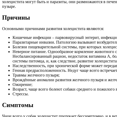
холецистита могут быть и паразиты, они размножаются в печ
пузыре.
Причины
Основными причинами развития холецистита являются:
Кишечные инфекции – парвовирусный энтерит, инфекцион
Паразитарные инвазии. Патологию вызывают возбудители л
Болезни пищеварительной системы, при которых холецист
Неверное питание. Однообразное кормление животного с
Несбалансированный рацион, недостаток витамина А, бо
системы питомца, и, как следствие, развитие холецистита
Наследственность, при хронической форме может передав
Генная предрасположенность. Недуг чаще всего встречает
Травмы желчного пузыря;
Врождённые аномалии развития желчного пузыря и желч
Ожирение;
Возраст, чаще всего болеют собаки среднего и пожилого в
Стрессы.
Симптомы
Чаще всего у собак холецистит протекает бессимптомно, и в 