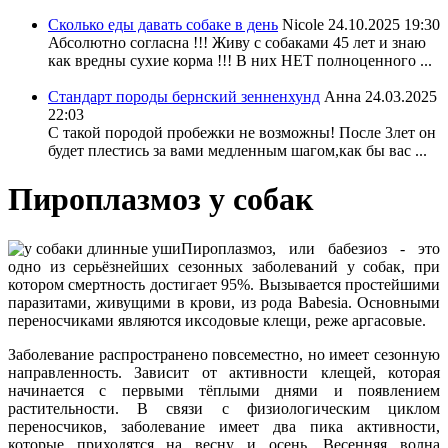
Сколько еды давать собаке в день
Nicole
24.10.2025 19:30
Абсолютно согласна !!! Живу с собаками 45 лет и знаю
как вредны сухие корма !!! В них НЕТ полноценного ...
Стандарт породы бернский зенненхунд
Анна
24.03.2025
22:03
С такой породой пробежки не возможны! После 3лет он
будет плестись за вами медленным шагом,как бы вас ...
Пироплазмоз у собак
Пироплазмоз, или бабезиоз - это
одно из серьёзнейших сезонных заболеваний у собак, при
котором смертность достигает 95%. Вызывается простейшими
паразитами, живущими в крови, из рода Babesia. Основными
переносчиками являются иксодовые клещи, реже аргасовые.
Заболевание распространено повсеместно, но имеет сезонную
направленность. Зависит от активности клещей, которая
начинается с первыми тёплыми днями и появлением
растительности. В связи с физиологическим циклом
переносчиков, заболевание имеет два пика активности,
которые приходятся на весну и осень. Весенняя волна