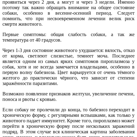
проявиться через 2 дня, а могут и через 3 недели. Именно
поэтому так важно обращать внимание на общее состояние
собаки, особенно в весенне-осенний период. Следует
помнить, что при несвоевременном лечении велик риск
смерти животного.
Первые симптомы: общая слабость собаки, а так же
температура от 40 градусов.
Через 1-3 дня состояние животного ухудшается: вялость, отказ
от корма, светлеют слизистые, темнеет моча. Последнее
является одним из самых ярких симптомов пироплазмоза у
собак, хотя и не всегда замечается владельцами, особенно в
первую волну бабезиоза. Цвет варьируется от очень тёмного
желтого до практически чёрного, что зависит от степени
заражённости паразитами.
Возможно появление признаков желтухи, увеличение печени,
поноса и рвоты с кровью.
Если собаку не пролечили до конца, то бабезиоз переходит в
хроническую форму, с регулярными вспышками, как только у
животного падает иммунитет. Кроме того, пироплазмоз может
перейти в хроническую форму после нескольких заражений
подряд. В этом случае вся клиническая картина заболевания