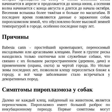
начинается в апреле и продолжается до конца июня, а осенняя
волна начинается с конца августа и длится до начала октября.
Весенняя вспышка более тяжёлая и больше по масштабам. В
последнее время появляются данные о заражении собак
пироплазмозом зимой, что обусловлено более высокой зимней
температурой в городе, особенно последние пару лет.
Причины
Babesia canis - простейший кровепаразит, переносимый
иксодовыми или аргасовыми клещами. Ранее в группе риска
находились только охотничьи или служебные собаки, что
связано с их большим распространением (деревни, дачи) и
применением (охрана, охота) за чертой города. Но тёплые
зимы последних лет, позволили клещу переселиться ближе к
городу, и всё чаще заболевание стало встречаться у
декоративных пород.
Симптомы пироплазмоза у собак
Далеко не каждый клещ, найденный на животном, является
переносчиком. Пироплазмоз имеет большой разброс по
инкубационному периоду. Первые симптомы могут