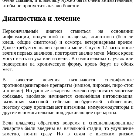
очень смазана, и владельцу нужно быть очень внимательным,
чтобы не пропустить начало болезни.
Диагностика и лечение
Первоначальный диагноз ставиться на основании
информации, полученной от владельца животного (был ли
клещ, общие симптомы) и осмотра ветеринарным врачом.
Далее требуется анализ крови и мочи. Спустя 12 часов после
взятия первых анализов, повторяют анализ мочи. Мазок крови
могут взять из уха или из вены. В сомнительных случаях или
подозрении на хроническую форму, кровь берут из обоих
мест.
В качестве лечения назначаются специфичные
противопаразитарные препараты (имизол, пиросан, пиро-стоп
и прочие). Но данные лекарства тяжело переносятся многими
собаками, вдобавок начинается сильнейшая интоксикация,
вызванная массовой гибелью возбудителей заболевания,
поэтому сразу прописывают витамины, иммуномодуляторы и
другие вспомогательные поддерживающие препараты.
Если владелец обратился вовремя и специализированные
лекарства были введены на начальной стадии, то улучшение
заметно, почти сразу. Но в связи с высоким риском