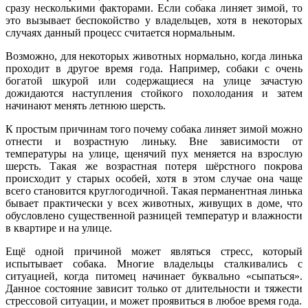
сразу несколькими факторами. Если собака линяет зимой, то
это вызывает беспокойство у владельцев, хотя в некоторых
случаях данный процесс считается нормальным.
Возможно, для некоторых животных нормально, когда линька
проходит в другое время года. Например, собаки с очень
богатой шкурой или содержащиеся на улице зачастую
дожидаются наступления стойкого похолодания и затем
начинают менять летнюю шерсть.
К простым причинам того почему собака линяет зимой можно
отнести и возрастную линьку. Вне зависимости от
температуры на улице, щенячий пух меняется на взрослую
шерсть. Такая же возрастная потеря шёрстного покрова
происходит у старых особей, хотя в этом случае она чаще
всего становится круглогодичной. Такая перманентная линька
бывает практически у всех животных, живущих в доме, что
обусловлено существенной разницей температур и влажности
в квартире и на улице.
Ещё одной причиной может являться стресс, который
испытывает собака. Многие владельцы сталкивались с
ситуацией, когда питомец начинает буквально «сыпаться».
Данное состояние зависит только от длительности и тяжести
стрессовой ситуации, и может проявиться в любое время года.