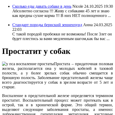
Сколько еды давать собаке в день
Nicole
24.10.2025 19:30
Абсолютно согласна !!! Живу с собаками 45 лет и знаю
как вредны сухие корма !!! В них НЕТ полноценного ...
Стандарт породы бернский зенненхунд
Анна
24.03.2025
22:03
С такой породой пробежки не возможны! После 3лет он
будет плестись за вами медленным шагом,как бы вас ...
Простатит у собак
Простата – придаточная половая
железа, располагается она у молодых кобелей в тазовой
полости, а у более зрелых собак обычно смещается в
брюшную полость. Заболевание предстательной железы чаще
всего диагностируется у собак в зрелом возрасте от 5 лет и
старше.
Воспаление в предстательной железе определяется термином
простатит. Воспалительный процесс может протекать как в
острой, так и в хронической форме. Это общий термин,
выделяют следующие заболевания простаты, а именно:
доброкачественная гиперплазия, метаплазия, кистозные