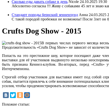
Сколько еды давать собаке в день
Nicole
24.10.2025 19:30
Абсолютно согласна !!! Живу с собаками 45 лет и знаю ка
Стандарт породы бернский зенненхунд
Анна
24.03.2025 
С такой породой пробежки не возможны! После 3лет он бу
Crufts Dog Show - 2015
В первых числах первого месяца весны
Продолжительность «Crufts Dog Show» не зависит от количест
Попасть на это престижное шоу, которое посещают даже чле
выставки для её участников выдвинуто несколько неоспоримы
быть признана Кеннел-клубом. Во-вторых, перед «Crufts»
Интерчемпиона.
Строгий отбор участников для выставки имеет под собой серь
собак, пытается привлечь к себе внимание потенциальных кли
усилия, чтобы продемонстрировать всевозможные способности с
Похожие статьи: