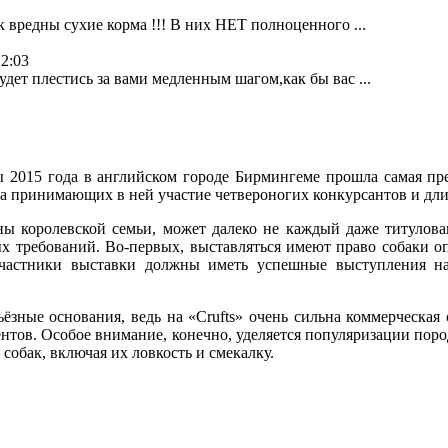
к вредны сухие корма !!! В них НЕТ полноценного ...
22:03
дет плестись за вами медленным шагом,как бы вас ...
 2015 года в английском городе Бирмингеме прошла самая пре
ва принимающих в ней участие четвероногих конкурсантов и длит
ны королевской семьи, может далеко не каждый даже титулова
х требований. Во-первых, выставляться имеют право собаки о
 участники выставки должны иметь успешные выступления 
ёзные основания, ведь на «Crufts» очень сильна коммерческая с
ентов. Особое внимание, конечно, уделяется популяризации пор
обак, включая их ловкость и смекалку.