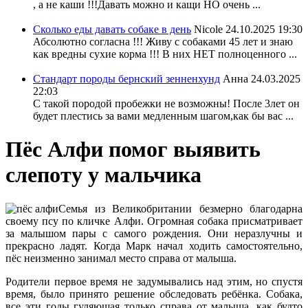
, а не каши !!!Давать можно и кащи НО очень ...
Сколько еды давать собаке в день
Nicole
24.10.2025 19:30
Абсолютно согласна !!! Живу с собаками 45 лет и знаю
как вредны сухие корма !!! В них НЕТ полноценного ...
Стандарт породы бернский зенненхунд
Анна
24.03.2025
22:03
С такой породой пробежки не возможны! После 3лет он
будет плестись за вами медленным шагом,как бы вас ...
Пёс Алфи помог выявить
слепоту у мальчика
Семья из Великобритании безмерно благодарна
своему псу по кличке Алфи. Огромная собака присматривает
за малышом пары с самого рождения. Они неразлучны и
прекрасно ладят. Когда Марк начал ходить самостоятельно,
пёс неизменно занимал место справа от малыша.
Родители первое время не задумывались над этим, но спустя
время, было принято решение обследовать ребёнка. Собака,
все эти годы гуляющая только справа от малыша, как будто