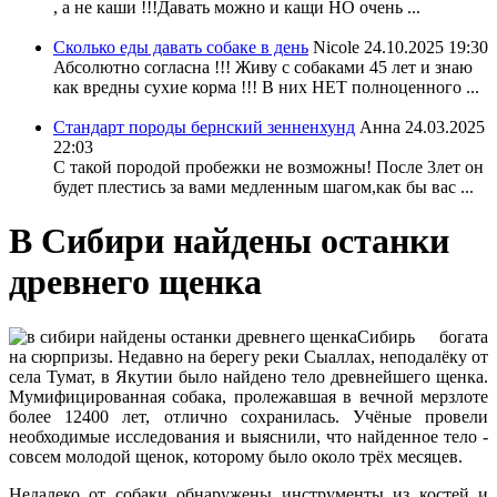
, а не каши !!!Давать можно и кащи НО очень ...
Сколько еды давать собаке в день
Nicole
24.10.2025 19:30
Абсолютно согласна !!! Живу с собаками 45 лет и знаю
как вредны сухие корма !!! В них НЕТ полноценного ...
Стандарт породы бернский зенненхунд
Анна
24.03.2025
22:03
С такой породой пробежки не возможны! После 3лет он
будет плестись за вами медленным шагом,как бы вас ...
В Сибири найдены останки
древнего щенка
Сибирь богата
на сюрпризы. Недавно на берегу реки Сыаллах, неподалёку от
села Тумат, в Якутии было найдено тело древнейшего щенка.
Мумифицированная собака, пролежавшая в вечной мерзлоте
более 12400 лет, отлично сохранилась. Учёные провели
необходимые исследования и выяснили, что найденное тело -
совсем молодой щенок, которому было около трёх месяцев.
Недалеко от собаки обнаружены инструменты из костей и