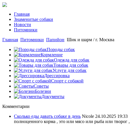
Главная
Знаменитые собаки
Новости
Питомники
Главная
Питомники
Папийон
Шик и шарм / г. Москва
Породы собак
Кормление
Одежда для собак
Товары для собак
Услуги для собак
Дрессировка
Спорт с собакой
Советы
Болезни
Документы
Комментарии
Сколько еды давать собаке в день
Nicole
24.10.2025 19:33
полноценного корма , это или мясо или рыба или творог ,