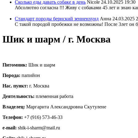
Сколько еды давать собаке в день
Nicole
24.10.2025 19:30
Абсолютно согласна !!! Живу с собаками 45 лет и знаю ка
Стандарт породы бернский зенненхунд
Анна
24.03.2025 
С такой породой пробежки не возможны! После 3лет он бу
Шик и шарм / г. Москва
Питомник:
Шик и шарм
Порода:
папийон
Нас. пункт:
г. Москва
Деятельность:
племенная работа
Владелец:
Маргарита Александровна Скутулене
Телефон:
+7 (916) 573-46-33
e-mail:
shik-i-sharm@mail.ru