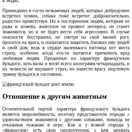
в людях.
Пришедших в гости незнакомых людей, которых добродушно
встретил хозяин, собака тоже встретит доброжелательно,
радостно приветствуя. Но к посторонним людям, которым не
рады и хозяева, животное не проявит интереса, не станет
знакомится, но и не будет вести себя агрессивно. В случае
опасности бесстрашно, не смотря на свой малый рост,
бросится на врага, и попытается защитить близких ему людей
и свой дом, ведь в сердце маленького питомца нет места
страху, особенно когда кто-то пытается причинить вред
любимым людям. Преданные по характеру французские
бульдоги, хоть малы и весят всего килограмм четырнадцать, и
их челюсти не внушают страх, но нанести врагу ощутимую
травму бульдоги в состоянии.
Отношение к другим животным
Отличительной чертой характера французского бульдога
является миролюбивость, поэтому представители породы с
удовольствием знакомятся с другими собаками, никогда не
отказывая чужакам в игре. Как и у всякой породы у
«французов» есть свои предпочтения, с кем затевать