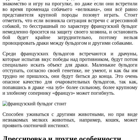
знакомство и игру на прогулке, но даже если они встретили
во время променада собачьего «великана», они всё равно
представителя крупной породы позовут играть. Стоит
отметить, что если возникла ситуация встречи с агрессивной
собакой, то бесстрашный по характеру французский бульдог
немедленно бросится на защиту своего хозяина, и остановить
бой будет крайне затруднительно, поэтому нельзя
провоцировать драки между бульдогом и другими собаками.
Среди французских бульдогов встречаются и драчуны,
которые испытав вкус победы над противником, будут потом
специально искать объект для драки. Маленькие бульдоги
отступать, согласно своей генетике, не умеют, и как бы им
трудно не пришлось, они будут биться до конца. Это очень
опасное качество для очаровательных бульдогов, так как,
попавшись в драке «на зуб» более сильному, более крупному
и злобному сопернику «француз» может погибнуть.
Способен уживаться с другими животными, но при виде
незнакомых мелких животных, например, кошек, может
проявить охотничий инстинкт.
Дрессировка и другие особенности