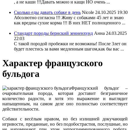
, а не каши !!!Давать можно и кащи НО очень ...
Сколько еды давать собаке в день
Nicole
24.10.2025 19:30
Абсолютно согласна !!! Живу с собаками 45 лет и знаю
как вредны сухие корма !!! В них НЕТ полноценного ...
Стандарт породы бернский зенненхунд
Анна
24.03.2025
22:03
С такой породой пробежки не возможны! После 3лет он
будет плестись за вами медленным шагом,как бы вас ...
Характер французского
бульдога
Французский бульдог –
очаровательная порода, которая доставит безграничное
количество радости, и хотя это выражение и выглядит
напыщенным, на самом деле оно полностью соответствует
действительности.
Собаки с весёлым нравом, но без излишней докучающей
игривости, преданные, но без подобострастия, послушные, но
не напоминают при этом запрограммированного робота,