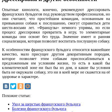
Опытные кинологи, конечно, рекомендуют дрессировать
французских бульдогов под руководством профессионалов, но
они считают, что простейшим командам, основанным на
привыкании собаки к послушанию, смогут справиться дети
шести-восьми лет. «Французы» немного упрямы, но если
процесс дрессировки превратить в игру, то элементарные
команды они освоят без труда. Значение имеет и ранняя
социализация, которая позволит воспитать послушную собаку.
К особенностям французского бульдога относится важнейшее
качество, мало присущее другим декоративным породам,
которое позволяет этим собакам приспосабливаться к
предложенным им условиям жизни, то есть в какой бы
климатической зоне ни был бы их дом, и какие бы условия
быта не окружали собаку, это ни в коей мере не скажется на её
здоровье и характере.
Похожие статьи:
Уход за шерстью французского бульдога
Болезни французского бульдога