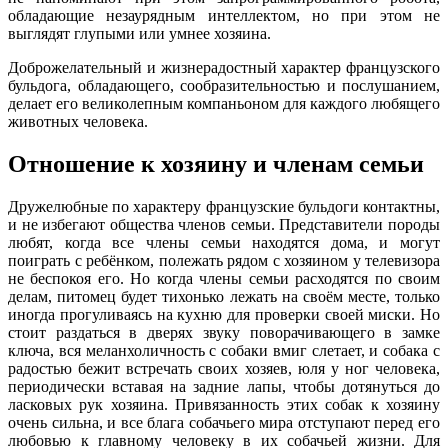
обладающие незаурядным интеллектом, но при этом не
выглядят глупыми или умнее хозяина.
Доброжелательный и жизнерадостный характер французского
бульдога, обладающего, сообразительностью и послушанием,
делает его великолепным компаньоном для каждого любящего
животных человека.
Отношение к хозяину и членам семьи
Дружелюбные по характеру французские бульдоги контактны,
и не избегают общества членов семьи. Представители породы
любят, когда все члены семьи находятся дома, и могут
поиграть с ребёнком, полежать рядом с хозяином у телевизора
не беспокоя его. Но когда члены семьи расходятся по своим
делам, питомец будет тихонько лежать на своём месте, только
иногда прогуливаясь на кухню для проверки своей миски. Но
стоит раздаться в дверях звуку поворачивающего в замке
ключа, вся меланхоличность с собаки вмиг слетает, и собака с
радостью бежит встречать своих хозяев, юля у ног человека,
периодически вставая на задние лапы, чтобы дотянуться до
ласковых рук хозяина. Привязанность этих собак к хозяину
очень сильна, и все блага собачьего мира отступают перед его
любовью к главному человеку в их собачьей жизни. Для