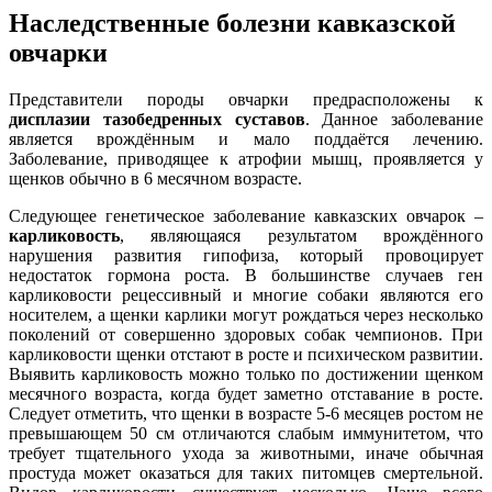
Наследственные болезни кавказской
овчарки
Представители породы овчарки предрасположены к
дисплазии тазобедренных суставов
. Данное заболевание
является врождённым и мало поддаётся лечению.
Заболевание, приводящее к атрофии мышц, проявляется у
щенков обычно в 6 месячном возрасте.
Следующее генетическое заболевание кавказских овчарок –
карликовость
, являющаяся результатом врождённого
нарушения развития гипофиза, который провоцирует
недостаток гормона роста. В большинстве случаев ген
карликовости рецессивный и многие собаки являются его
носителем, а щенки карлики могут рождаться через несколько
поколений от совершенно здоровых собак чемпионов. При
карликовости щенки отстают в росте и психическом развитии.
Выявить карликовость можно только по достижении щенком
месячного возраста, когда будет заметно отставание в росте.
Следует отметить, что щенки в возрасте 5-6 месяцев ростом не
превышающем 50 см отличаются слабым иммунитетом, что
требует тщательного ухода за животными, иначе обычная
простуда может оказаться для таких питомцев смертельной.