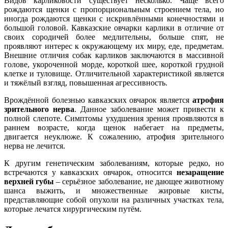
Видов карликовости существует несколько. Чаще всего
рождаются щенки с пропорциональным строением тела, но
иногда рождаются щенки с искривлёнными конечностями и
большой головой. Кавказские овчарки карлики в отличие от
своих сородичей более медлительны, больше спят, не
проявляют интерес к окружающему их миру, еде, предметам.
Внешние отличия собак карликов заключаются в массивной
голове, укороченной морде, короткой шее, короткой грудной
клетке и туловище. Отличительной характеристикой является
и тяжёлый взгляд, повышенная агрессивность.
Врождённой болезнью кавказских овчарок является
атрофия
зрительного нерва
. Данное заболевание может привести к
полной слепоте. Симптомы ухудшения зрения проявляются в
раннем возрасте, когда щенок набегает на предметы,
двигается неуклюже. К сожалению, атрофия зрительного
нерва не лечится.
К другим генетическим заболеваниям, которые редко, но
встречаются у кавказских овчарок, относится
незаращение
верхней губы
– серьёзное заболевание, не дающее животному
шанса выжить, и множественные жировые кисты,
представляющие собой опухоли на различных участках тела,
которые лечатся хирургическим путём.