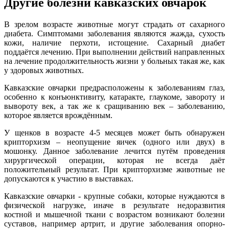
Другие болезни кавказских овчарок
В зрелом возрасте животные могут страдать от сахарного
диабета. Симптомами заболевания являются жажда, сухость
кожи, наличие перхоти, истощение. Сахарный диабет
поддаётся лечению. При выполнении действий направленных
на лечение продолжительность жизни у больных такая же, как
у здоровых животных.
Кавказские овчарки предрасположены к заболеваниям глаз,
особенно к конъюнктивиту, катаракте, глаукоме, завороту и
вывороту век, а так же к сращиванию век – заболеванию,
которое является врождённым.
У щенков в возрасте 4-5 месяцев может быть обнаружен
крипторхизм – неопущение яичек (одного или двух) в
мошонку. Данное заболевание лечится путём проведения
хирургической операции, которая не всегда даёт
положительный результат. При крипторхизме животные не
допускаются к участию в выставках.
Кавказские овчарки - крупные собаки, которые нуждаются в
физической нагрузке, иначе в результате недоразвития
костной и мышечной ткани с возрастом возникают болезни
суставов, например артрит, и другие заболевания опорно-