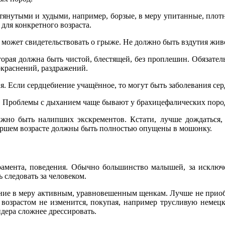
тянутыми и худыми, например, борзые, в меру упитанные, плотн
ля конкретного возраста.
 может свидетельствовать о грыже. Не должно быть вздутия жив
орая должна быть чистой, блестящей, без проплешин. Обязатель
окраснений, раздражений.
. Если сердцебиение учащённое, то могут быть заболевания сер
. Проблемы с дыханием чаще бывают у брахицефалических поро
лжно быть налипших экскрементов. Кстати, лучше дождаться, 
таршем возрасте должны быть полностью опущены в мошонку.
амента, поведения. Обычно большинство малышей, за исключ
следовать за человеком.
ение в меру активным, уравновешенным щенкам. Лучше не приоб
зрастом не изменится, покупая, например трусливую немецкую 
дера сложнее дрессировать.