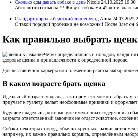
Сколько еды давать собаке в день
Nicole
24.10.2025 19:30
Абсолютно согласна !!! Живу с собаками 45 лет и знаю ка
Стандарт породы бернский зенненхунд
Анна
24.03.2025 
С такой породой пробежки не возможны! После 3лет он бу
Как правильно выбрать щенк
Чётко определившись с породой, найдя пи
здоровье щенка и принадлежности к определённой породе.
Для выставочной карьеры или племенной работы выбор должен
В каком возрасте брать щенка
Идеальный возраст малыша, в котором его можно забрать у за
приучает к туалету, делает необходимые прививки и оформляет
Будущие владельцы, которые уже имели опыт содержания собак,
возраста ответственный заводчик не отдаст животное, особенн
Собаки некоторых пород, обычно крупных, развиваются медл
например, их важно правильно кормить, определённым наборо