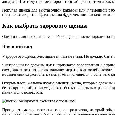
аппарата. Поэтому не стоит торопиться забирать питомца как 
Покупая щенка для выставочной карьеры или племенной работ
предположить, что в будущем она будет чемпионом можно лишь в
Как выбрать здорового щенка
Один из главных критериев выбора щенка, после породистости,
Внешний вид
У здорового щенка блестящие и чистые глаза. Не должно быть 
Чистые уши не должны иметь признаков заболеваний, наприме
слух, для этого позволив малышу играть, взаимодействовать
нормальным слухом слегка испугается, оглянется, после чего р
Открыв пасть малыша нужно оценить дёсна, которые должны и
без искривлений, прикус должен быть правильным (по станда
изменится с возрастом.
Прощупать мягкое место на голове – родничок, который обычн
малыша гидроцефалия. Чаще патология встречается у карликов