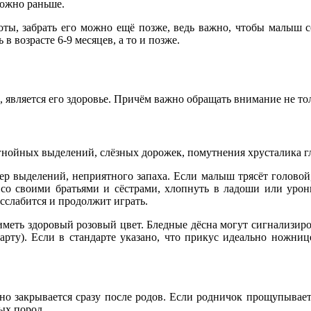
можно раньше.
ы, забрать его можно ещё позже, ведь важно, чтобы малыш со
 возрасте 6-9 месяцев, а то и позже.
 является его здоровье. Причём важно обращать внимание не тол
гнойных выделений, слёзных дорожек, помутнения хрусталика гла
р выделений, неприятного запаха. Если малыш трясёт головой
 со своими братьями и сёстрами, хлопнуть в ладоши или урон
асслабится и продолжит играть.
меть здоровый розовый цвет. Бледные дёсна могут сигнализиро
рту). Если в стандарте указано, что прикус идеально ножниц
о закрывается сразу после родов. Если родничок прощупывается
ых пород.