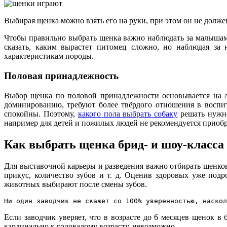
Выбирая щенка можно взять его на руки, при этом он не долж
Чтобы правильно выбрать щенка важно наблюдать за малышами 
сказать, каким вырастет питомец сложно, но наблюдая за
характеристикам породы.
Половая принадлежность
Выбор щенка по половой принадлежности основывается на л
доминированию, требуют более твёрдого отношения в воспи
спокойны. Поэтому,
какого пола выбрать собаку
решать нужно
например для детей и пожилых людей не рекомендуется приобр
Как выбрать щенка брид- и шоу-класса
Для выставочной карьеры и разведения важно отбирать щенков 
прикус, количество зубов и т. д. Оценив здоровых уже под
животных выбирают после смены зубов.
Ни один заводчик не скажет со 100% уверенностью, наскол
Если заводчик уверяет, что в возрасте до 6 месяцев щенок в 
кардинально к годовалому возрасту, невозможно.