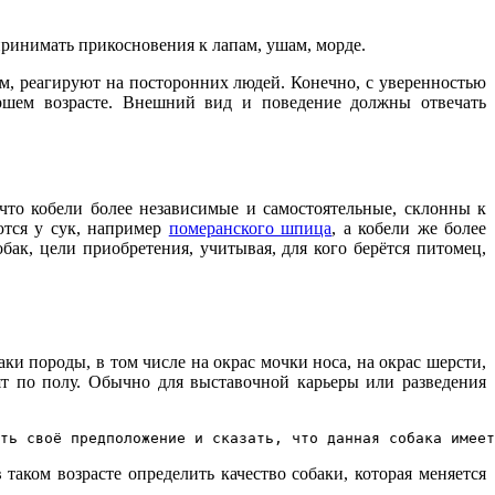
принимать прикосновения к лапам, ушам, морде.
ом, реагируют на посторонних людей. Конечно, с уверенностью
аршем возрасте. Внешний вид и поведение должны отвечать
то кобели более независимые и самостоятельные, склонны к
ются у сук, например
померанского шпица
, а кобели же более
ак, цели приобретения, учитывая, для кого берётся питомец,
ки породы, в том числе на окрас мочки носа, на окрас шерсти,
ят по полу. Обычно для выставочной карьеры или разведения
ть своё предположение и сказать, что данная собака имеет
 таком возрасте определить качество собаки, которая меняется