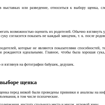
в выставках или разведение, относиться к выбору щенка, сле
ать возможностью оценить их родителей. Обычно взглянуть удаё
, суку согласится показать не каждый заводчик, т. к. после род
родителей, которые не являются показателями способностей, 
ки рождаются идеальными. Главное, чтобы была хорошая сука,
 и взглянув на фотографии бабушек, дедушек.
 выборе щенка
щенка перед вязкой были проведены прививки и анализы на ин
болевания, в том числе психические.
содержания, чистоту спального места и мисок, игровой зоны.