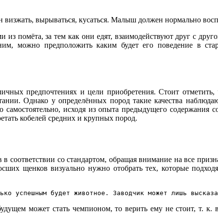
ен визжать, вырываться, кусаться. Малыш должен нормально вос
из помёта, за тем как они едят, взаимодействуют друг с друг
 ним, можно предположить каким будет его поведение в ст
ичных предпочтениях и цели приобретения. Стоит отметить, ч
тании. Однако у определённых пород такие качества наблюда
 самостоятельно, исходя из опыта предыдущего содержания соб
етать кобелей средних и крупных пород.
в соответствии со стандартом, обращая внимание на все призна
росших щенков визуально нужно отобрать тех, которые подход
ько успешным будет животное. Заводчик может лишь высказа
будущем может стать чемпионом, то верить ему не стоит, т. к. в