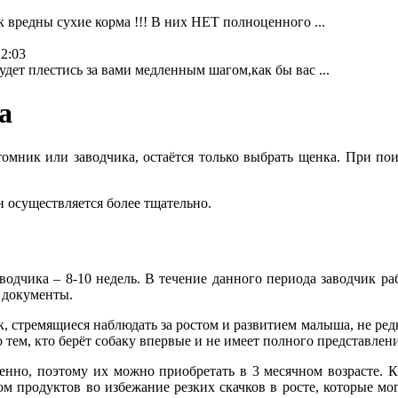
к вредны сухие корма !!! В них НЕТ полноценного ...
22:03
дет плестись за вами медленным шагом,как бы вас ...
а
томник или заводчика, остаётся только выбрать щенка. При п
 осуществляется более тщательно.
водчика – 8-10 недель. В течение данного периода заводчик ра
 документы.
 стремящиеся наблюдать за ростом и развитием малыша, не редк
о тем, кто берёт собаку впервые и не имеет полного представле
енно, поэтому их можно приобретать в 3 месячном возрасте. 
м продуктов во избежание резких скачков в росте, которые мо