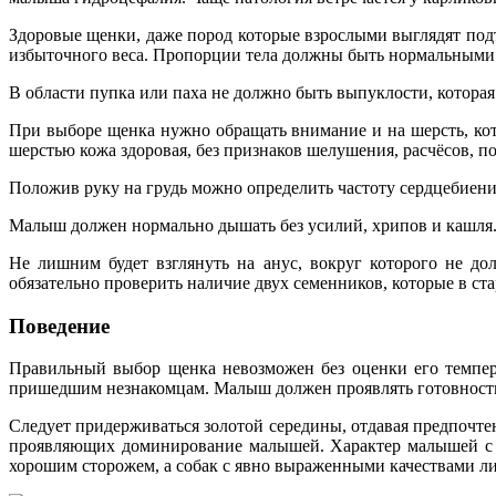
Здоровые щенки, даже пород которые взрослыми выглядят под
избыточного веса. Пропорции тела должны быть нормальными д
В области пупка или паха не должно быть выпуклости, которая
При выборе щенка нужно обращать внимание и на шерсть, кот
шерстью кожа здоровая, без признаков шелушения, расчёсов, п
Положив руку на грудь можно определить частоту сердцебиения
Малыш должен нормально дышать без усилий, хрипов и кашля
Не лишним будет взглянуть на анус, вокруг которого не до
обязательно проверить наличие двух семенников, которые в с
Поведение
Правильный выбор щенка невозможен без оценки его темпер
пришедшим незнакомцам. Малыш должен проявлять готовность 
Следует придерживаться золотой середины, отдавая предпочт
проявляющих доминирование малышей. Характер малышей с во
хорошим сторожем, а собак с явно выраженными качествами ли