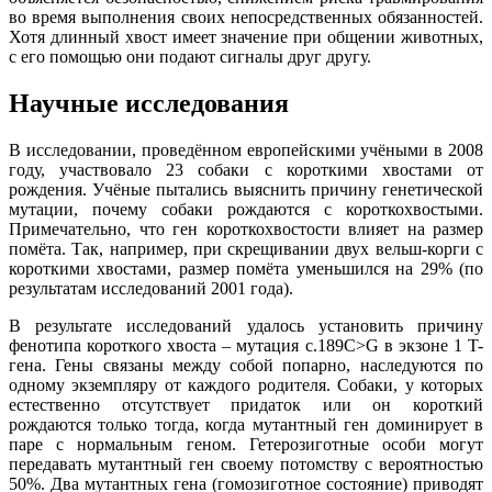
во время выполнения своих непосредственных обязанностей.
Хотя длинный хвост имеет значение при общении животных,
с его помощью они подают сигналы друг другу.
Научные исследования
В исследовании, проведённом европейскими учёными в 2008
году, участвовало 23 собаки с короткими хвостами от
рождения. Учёные пытались выяснить причину генетической
мутации, почему собаки рождаются с короткохвостыми.
Примечательно, что ген короткохвостости влияет на размер
помёта. Так, например, при скрещивании двух вельш-корги с
короткими хвостами, размер помёта уменьшился на 29% (по
результатам исследований 2001 года).
В результате исследований удалось установить причину
фенотипа короткого хвоста – мутация c.189C>G в экзоне 1 T-
гена. Гены связаны между собой попарно, наследуются по
одному экземпляру от каждого родителя. Собаки, у которых
естественно отсутствует придаток или он короткий
рождаются только тогда, когда мутантный ген доминирует в
паре с нормальным геном. Гетерозиготные особи могут
передавать мутантный ген своему потомству с вероятностью
50%. Два мутантных гена (гомозиготное состояние) приводят