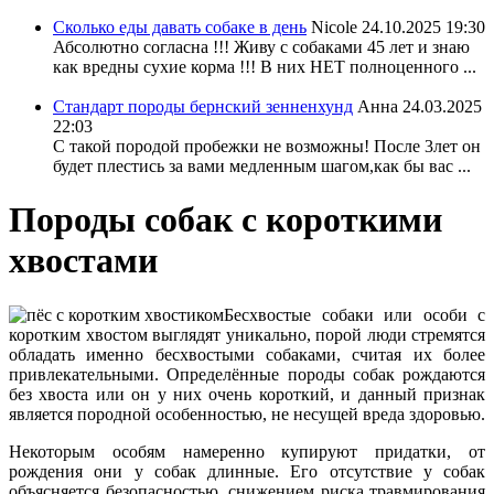
Сколько еды давать собаке в день
Nicole
24.10.2025 19:30
Абсолютно согласна !!! Живу с собаками 45 лет и знаю
как вредны сухие корма !!! В них НЕТ полноценного ...
Стандарт породы бернский зенненхунд
Анна
24.03.2025
22:03
С такой породой пробежки не возможны! После 3лет он
будет плестись за вами медленным шагом,как бы вас ...
Породы собак с короткими
хвостами
Бесхвостые собаки или особи с
коротким хвостом выглядят уникально, порой люди стремятся
обладать именно бесхвостыми собаками, считая их более
привлекательными. Определённые породы собак рождаются
без хвоста или он у них очень короткий, и данный признак
является породной особенностью, не несущей вреда здоровью.
Некоторым особям намеренно купируют придатки, от
рождения они у собак длинные. Его отсутствие у собак
объясняется безопасностью, снижением риска травмирования