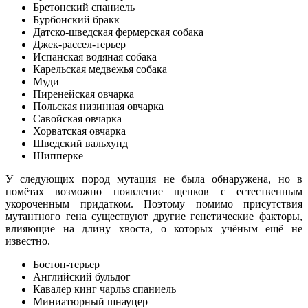
Бретонский спаниель
Бурбонский бракк
Датско-шведская фермерская собака
Джек-рассел-терьер
Испанская водяная собака
Карельская медвежья собака
Муди
Пиренейская овчарка
Польская низинная овчарка
Савойская овчарка
Хорватская овчарка
Шведский вальхунд
Шипперке
У следующих пород мутация не была обнаружена, но в
помётах возможно появление щенков с естественным
укороченным придатком. Поэтому помимо присутствия
мутантного гена существуют другие генетические факторы,
влияющие на длину хвоста, о которых учёным ещё не
известно.
Бостон-терьер
Английский бульдог
Кавалер кинг чарльз спаниель
Миниатюрный шнауцер