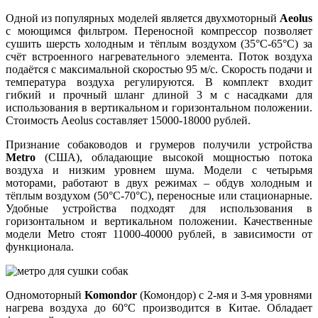
Одной из популярных моделей является двухмоторный
Aeolus
с моющимся фильтром. Переносной компрессор позволяет
сушить шерсть холодным и тёплым воздухом (35°C-65°C) за
счёт встроенного нагревательного элемента. Поток воздуха
подаётся с максимальной скоростью 95 м/с. Скорость подачи и
температура воздуха регулируются. В комплект входит
гибкий и прочный шланг длиной 3 м с насадками для
использования в вертикальном и горизонтальном положении.
Стоимость Aeolus составляет 15000-18000 рублей.
Признание собаководов и грумеров получили устройства
Metro
(США), обладающие высокой мощностью потока
воздуха и низким уровнем шума. Модели с четырьмя
моторами, работают в двух режимах – обдув холодным и
тёплым воздухом (50°C-70°C), переносные или стационарные.
Удобные устройства подходят для использования в
горизонтальном и вертикальном положении. Качественные
модели Metro стоят 11000-40000 рублей, в зависимости от
функционала.
Одномоторный
Komondor
(Комондор) с 2-мя и 3-мя уровнями
нагрева воздуха до 60°C производится в Китае. Обладает