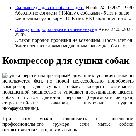
Сколько еды давать собаке в день
Nicole
24.10.2025 19:30
Абсолютно согласна !!! Живу с собаками 45 лет и знаю
как вредны сухие корма !!! В них НЕТ полноценного ...
Стандарт породы бернский зенненхунд
Анна
24.03.2025
22:03
С такой породой пробежки не возможны! После 3лет он
будет плестись за вами медленным шагом,как бы вас ...
Компрессор для сушки собак
В домашних условиях обычно
используется фен, но порой целесообразно приобретать
компрессор для сушки собак, который отличается
повышенной мощностью и упрощает просушивание шерсти
собак с густой длинной шерстью (бергамские овчарки,
староанглийские овчарки, шнуровые пудели,
ньюфаундленды).
При этом можно сэкономить на посещении
профессионального грумера, если мытьё собаки
осуществляется часто, для выставок.