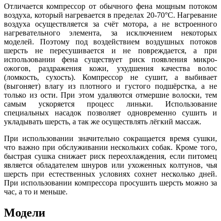
Отличается компрессор от обычного фена мощным потоком
воздуха, который нагревается в пределах 20-70°C. Нагревание
воздуха осуществляется за счёт мотора, а не встроенного
нагревательного элемента, за исключением некоторых
моделей. Поэтому под воздействием воздушных потоков
шерсть не пересушивается и не повреждается, а при
использовании фена существует риск появления микро-
ожогов, раздражения кожи, ухудшения качества волос
(ломкость, сухость). Компрессор не сушит, а выбивает
(выгоняет) влагу из плотного и густого подшёрстка, а не
только из ости. При этом удаляются отмершие волоски, тем
самым ускоряется процесс линьки. Использование
специальных насадок позволяет одновременно сушить и
укладывать шерсть, а так же осуществлять лёгкий массаж.
При использовании значительно сокращается время сушки,
что важно при обслуживании нескольких собак. Кроме того,
быстрая сушка снижает риск переохлаждения, если питомец
является обладателем шнуров или ухоженных колтунов, чья
шерсть при естественных условиях сохнет несколько дней.
При использовании компрессора просушить шерсть можно за
час, а то и меньше.
Модели