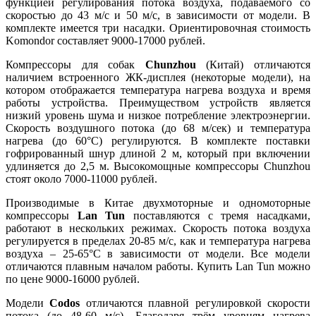
функцией регулирования потока воздуха, подаваемого со
скоростью до 43 м/с и 50 м/с, в зависимости от модели. В
комплекте имеется три насадки. Ориентировочная стоимость
Komondor составляет 9000-17000 рублей.
Компрессоры для собак
Сhunzhou
(Китай) отличаются
наличием встроенного ЖК-дисплея (некоторые модели), на
котором отображается температура нагрева воздуха и время
работы устройства. Преимуществом устройств является
низкий уровень шума и низкое потребление электроэнергии.
Скорость воздушного потока (до 68 м/сек) и температура
нагрева (до 60°C) регулируются. В комплекте поставки
гофрированный шнур длиной 2 м, который при включении
удлиняется до 2,5 м. Высокомощные компрессоры Сhunzhou
стоят около 7000-11000 рублей.
Производимые в Китае двухмоторные и одномоторные
компрессоры
Lan Tun
поставляются с тремя насадками,
работают в нескольких режимах. Скорость потока воздуха
регулируется в пределах 20-85 м/с, как и температура нагрева
воздуха – 25-65°C в зависимости от модели. Все модели
отличаются плавным началом работы. Купить Lan Tun можно
по цене 9000-16000 рублей.
Модели
Codos
отличаются плавной регулировкой скорости
потока (до 48-60 м/с). Благодаря трём уровням нагрева