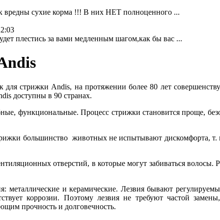
к вредны сухие корма !!! В них НЕТ полноценного ...
22:03
дет плестись за вами медленным шагом,как бы вас ...
Andis
для стрижки Andis, на протяжении более 80 лет совершенствуе
dis доступны в 90 странах.
ные, функциональные. Процесс стрижки становится проще, безо
трижки большинство животных не испытывают дискомфорта, т. к
нтиляционных отверстий, в которые могут забиваться волосы. Р
я: металлические и керамические. Лезвия бывают регулируемые
ствует коррозии. Поэтому лезвия не требуют частой замены
ющим прочность и долговечность.