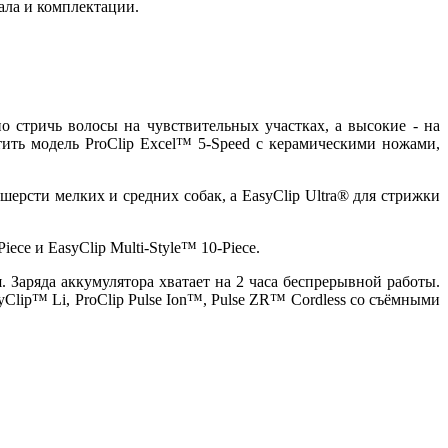
ала и комплектации.
 стричь волосы на чувствительных участках, а высокие - на
тить модель ProClip Excel™ 5-Speed с керамическими ножами,
ерсти мелких и средних собак, а EasyClip Ultra® для стрижки
ce и EasyClip Multi-Style™ 10-Piece.
Заряда аккумулятора хватает на 2 часа беспрерывной работы.
yClip™ Li, ProClip Pulse Ion™, Pulse ZR™ Cordless со съёмными