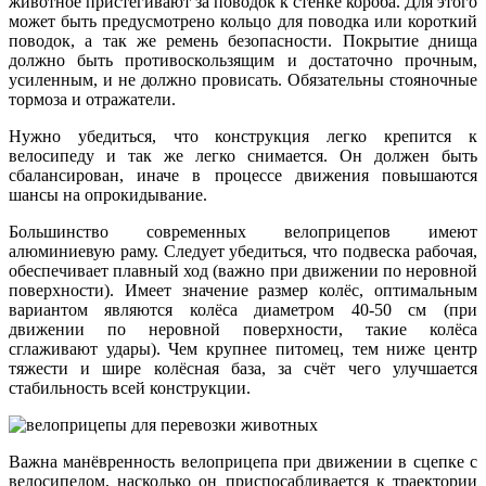
животное пристёгивают за поводок к стенке короба. Для этого
может быть предусмотрено кольцо для поводка или короткий
поводок, а так же ремень безопасности. Покрытие днища
должно быть противоскользящим и достаточно прочным,
усиленным, и не должно провисать. Обязательны стояночные
тормоза и отражатели.
Нужно убедиться, что конструкция легко крепится к
велосипеду и так же легко снимается. Он должен быть
сбалансирован, иначе в процессе движения повышаются
шансы на опрокидывание.
Большинство современных велоприцепов имеют
алюминиевую раму. Следует убедиться, что подвеска рабочая,
обеспечивает плавный ход (важно при движении по неровной
поверхности). Имеет значение размер колёс, оптимальным
вариантом являются колёса диаметром 40-50 см (при
движении по неровной поверхности, такие колёса
сглаживают удары). Чем крупнее питомец, тем ниже центр
тяжести и шире колёсная база, за счёт чего улучшается
стабильность всей конструкции.
Важна манёвренность велоприцепа при движении в сцепке с
велосипедом, насколько он приспосабливается к траектории