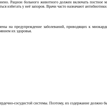
мнено. Рацион больного животного должен включать постное мя
ся избегать у неё запоров. Врачи часто назначают антибиотики
ены на предупреждение заболеваний, приводящих к миокардит
оянием их здоровья.
сердечно-сосуди
стой системы. Поэтому, их содержание должно 