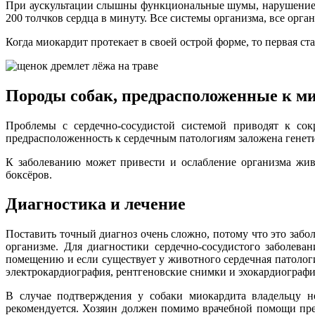
При аускультации слышны функциональные шумы, нарушение р
200 толчков сердца в минуту. Все системы организма, все орг
Когда миокардит протекает в своей острой форме, то первая ста
Породы собак, предрасположенные к м
Проблемы с сердечно-сосудистой системой приводят к со
предрасположенность к сердечным патологиям заложена генет
К заболеванию может привести и ослабление организма живо
боксёров.
Диагностика и лечение
Поставить точный диагноз очень сложно, потому что это заб
организме. Для диагностики сердечно-сосудистого заболева
помещению и если существует у животного сердечная патология
электрокардиография, рентгеновские снимки и эхокардиографи
В случае подтверждения у собаки миокардита владельцу не
рекомендуется. Хозяин должен помимо врачебной помощи пре