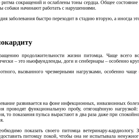
итма сокращений и ослаблены тоны сердца. Общее состояние ж
аны собаки начинают работать с нарушениями.
дия заболевания быстро переходит в стадию вторую, а иногда это
иокардиту
кращению продолжительности жизни питомца. Чаще всего во
ически – это ньюфаундленды, доги и сенбернары – особенно кр
тного, вызванного чрезмерными нагрузками, особенно чаще с
олевание развивается на фоне инфекционных, инвазионных болез
ния проводят функциональную пробу, отягощённую нагрузкой: 
, то показания пульса вырастают в два раза даже при спокойной
я.
обходимо показать своего питомца ветеринару-кардиологу. З
доставить питомцу покой, чтобы она не испытывала ненужног