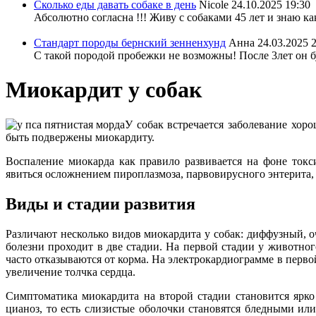
Сколько еды давать собаке в день
Nicole
24.10.2025 19:30
Абсолютно согласна !!! Живу с собаками 45 лет и знаю ка
Стандарт породы бернский зенненхунд
Анна
24.03.2025 
С такой породой пробежки не возможны! После 3лет он бу
Миокардит у собак
У собак встречается заболевание хор
быть подвержены миокардиту.
Воспаление миокарда как правило развивается на фоне токс
явиться осложнением пироплазмоза, парвовирусного энтерита,
Виды и стадии развития
Различают несколько видов миокардита у собак: диффузный, 
болезни проходит в две стадии. На первой стадии у животно
часто отказываются от корма. На электрокардиограмме в перво
увеличение толчка сердца.
Симптоматика миокардита на второй стадии становится ярко
цианоз, то есть слизистые оболочки становятся бледными и