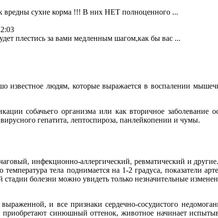
к вредны сухие корма !!! В них НЕТ полноценного ...
22:03
дет плестись за вами медленным шагом,как бы вас ...
ошо известное людям, которые выражается в воспалении мышечн
икации собачьего организма или как вторичное заболевание 
 вирусного гепатита, лептоспироза, панлейкопении и чумы.
очаговый, инфекционно-аллергический, ревматический и другие.
го температура тела поднимается на 1-2 градуса, показатели а
й стадии болезни можно увидеть только незначительные изменен
 выраженной, и все признаки сердечно-сосудистого недомога
ли приобретают синюшный оттенок, животное начинает испытыв