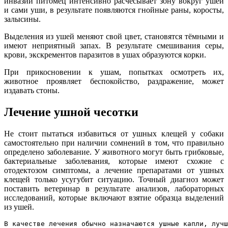
инвазии питомец интенсивно расчёсывает зону вокруг ушей
и сами уши, в результате появляются гнойные раны, коросты,
залысины.
Выделения из ушей меняют свой цвет, становятся тёмными и
имеют неприятный запах. В результате смешивания серы,
крови, экскрементов паразитов в ушах образуются корки.
При прикосновении к ушам, попытках осмотреть их,
животное проявляет беспокойство, раздражение, может
издавать стоны.
Лечение ушной чесотки
Не стоит пытаться избавиться от ушных клещей у собаки
самостоятельно при наличии сомнений в том, что правильно
определено заболевание. У животного могут быть грибковые,
бактериальные заболевания, которые имеют схожие с
отодектозом симптомы, а лечение препаратами от ушных
клещей только усугубит ситуацию. Точный диагноз может
поставить ветеринар в результате анализов, лабораторных
исследований, которые включают взятие образца выделений
из ушей.
В качестве лечения обычно назначаются ушные капли, лучш