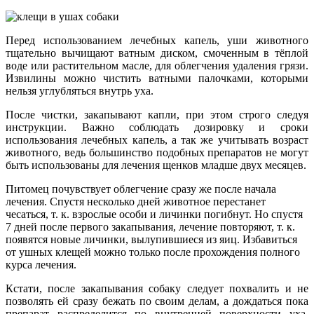
Перед использованием лечебных капель, уши животного
тщательно вычищают ватным диском, смоченным в тёплой
воде или растительном масле, для облегчения удаления грязи.
Извилины можно чистить ватными палочками, которыми
нельзя углубляться внутрь уха.
После чистки, закапывают капли, при этом строго следуя
инструкции. Важно соблюдать дозировку и сроки
использования лечебных капель, а так же учитывать возраст
животного, ведь большинство подобных препаратов не могут
быть использованы для лечения щенков младше двух месяцев.
Питомец почувствует облегчение сразу же после начала
лечения. Спустя несколько дней животное перестанет
чесаться, т. к. взрослые особи и личинки погибнут. Но спустя
7 дней после первого закапывания, лечение повторяют, т. к.
появятся новые личинки, вылупившиеся из яиц. Избавиться
от ушных клещей можно только после прохождения полного
курса лечения.
Кстати, после закапывания собаку следует похвалить и не
позволять ей сразу бежать по своим делам, а дождаться пока
препарат распределится по внутренней поверхности уха,