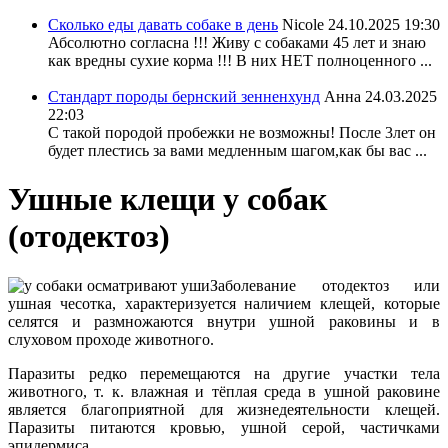
Сколько еды давать собаке в день
Nicole
24.10.2025 19:30
Абсолютно согласна !!! Живу с собаками 45 лет и знаю
как вредны сухие корма !!! В них НЕТ полноценного ...
Стандарт породы бернский зенненхунд
Анна
24.03.2025
22:03
С такой породой пробежки не возможны! После 3лет он
будет плестись за вами медленным шагом,как бы вас ...
Ушные клещи у собак
(отодектоз)
Заболевание отодектоз или
ушная чесотка, характеризуется наличием клещей, которые
селятся и размножаются внутри ушной раковины и в
слуховом проходе животного.
Паразиты редко перемещаются на другие участки тела
животного, т. к. влажная и тёплая среда в ушной раковине
является благоприятной для жизнедеятельности клещей.
Паразиты питаются кровью, ушной серой, частичками
эпидермиса.