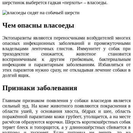
шерстинок выберется гадкая «перхоть» – власоеды.
Чем опасны власоеды
Эктопаразиты являются переносчиками возбудителей многих
опасных инфекционных заболеваний и промежуточными
владельцами ленточных глистов. Иммунитет у собак при
триходектозе снижается, животное становится
восприимчивым к другим грибковым, бактериальным
инфекциям и паразитарным заболеваниям. Избавляться от
этих паразитов нужно сразу, не откладывая лечение собаки в
долгий ящик.
Признаки заболевания
Главным признаком появления у собаки власоедов является
сильный зуд. На коже животного появляются покраснения в
области ушей, у основания хвоста, бёдрах и шее, область
поражённой паразитами кожи грубеет, утолщается, а на месте
расчёсов образуются корочки. Шерсть короткошёрстных собак
теряет блеск и топорщится, а у длинношёрстных сбивается в
колтуны и тускнеет. Если питомца не лечить, то на