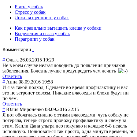
Рвота у собак
Стресс у собак
Ложная щенность у собак
Как правильно вытащить клеща у собаки
Выделения из глаз у собак
Парагрипп у собак
Комментарии
#
Ольга
26.03.2015 19:29
Не в коем случае нельзя доводить до появления признаков
заболевания. Болезнь лучше предупредить чем лечить
Ответить
#
Анна
08.09.2016 19:58
И я за такой подход. Сделаете во время профилактику и вас
это не затронет совсем. Никакие власоеды и блохи будут ни
по чем.
Ответить
#
Юлия Мироненко
08.09.2016 22:15
Я вот обожглась сильно с этими власоедами, чуть собаку не
потеряла, теперь строго провожу профилактику и слежу за
этим. Капли Дана ультра нео покупаю и каждые 6-8 недель
использую. Пользоваться так просто, одна минута времени, но
зато ты спокоен, что ни блох, ни клещей, ни власоедов у