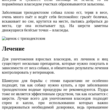
поражённых власоедом участках образовываются залысины.
Заболевшая триходектозом собака плохо ест, теряя в весе,
очень много пьёт и ведёт себя беспокойно: грызёт болячки,
вскакивает во сне, крутится на месте, пытаясь добраться до
места, где она испытывает зуд. На шерсти заметны
движущиеся белёсые точки – власоеды.
Лечение
Для уничтожения взрослых власоедов, их личинок и яиц
существует несколько препаратов, которые нужно покупать в
зависимости от веса собаки, и обязательно результаты лечения
контролировать у ветеринаров.
Шампуни для борьбы с этими паразитами не особенно
подходят, так как собаку нужно купать, а при заболевании
триходектозом водные процедуры не рекомендуются. Пудра
тоже не является эффективным средством, так как осыпается с
шерсти. Лучше всего для уничтожения власоедов подходят
спреи и капли, при использовании которых важно
придерживаться необходимой дозировки, ведь превышение