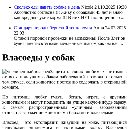
Сколько еды давать собаке в день
Nicole
24.10.2025 19:30
Абсолютно согласна !!! Живу с собаками 45 лет и знаю
как вредны сухие корма !!! В них НЕТ полноценного ...
Стандарт породы бернский зенненхунд
Анна
24.03.2025
22:03
С такой породой пробежки не возможны! После 3лет он
будет плестись за вами медленным шагом,как бы вас ...
Власоеды у собак
Защитить своих любимых питомцев
от всех присущих собакам заболеваний возможно только в
том случае, если животное постоянно содержать в стерильной
комнате.
Но питомцы любят гулять, бегать, играть с другими
животными и могут подцепить на улице какую-нибудь заразу.
К самым распространённым «уличным» заболеваниям
относятся заражение животными блохами и власоедами.
Власоед – это эктопаразит, живущий на коже, питающийся
чешуйками эпидермиса и частичками волос. Власоедов