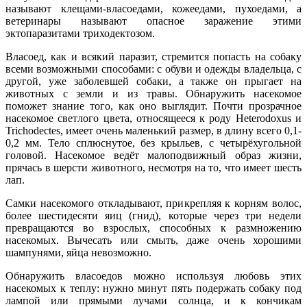
называют клещами-власоедами, кожеедами, пухоедами, а
ветеринары называют опасное заражение этими
эктопаразитами триходектозом.
Власоед, как и всякий паразит, стремится попасть на собаку
всеми возможными способами: с обуви и одежды владельца, с
другой, уже заболевшей собаки, а также он прыгает на
животных с земли и из травы. Обнаружить насекомое
поможет знание того, как оно выглядит. Почти прозрачное
насекомое светлого цвета, относящееся к роду Heterodoxus и
Trichodectes, имеет очень маленький размер, в длину всего 0,1-
0,2 мм. Тело сплюснутое, без крыльев, с четырёхугольной
головой. Насекомое ведёт малоподвижный образ жизни,
прячась в шерсти животного, несмотря на то, что имеет шесть
лап.
Самки насекомого откладывают, прикрепляя к корням волос,
более шестидесяти яиц (гнид), которые через три недели
превращаются во взрослых, способных к размножению
насекомых. Вычесать или смыть, даже очень хорошими
шампунями, яйца невозможно.
Обнаружить власоедов можно используя любовь этих
насекомых к теплу: нужно минут пять подержать собаку под
лампой или прямыми лучами солнца, и к кончикам