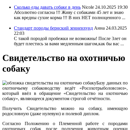
Сколько еды давать собаке в день
Nicole
24.10.2025 19:30
Абсолютно согласна !!! Живу с собаками 45 лет и знаю
как вредны сухие корма !!! В них НЕТ полноценного ...
Стандарт породы бернский зенненхунд
Анна
24.03.2025
22:03
С такой породой пробежки не возможны! После 3лет он
будет плестись за вами медленным шагом,как бы вас ...
Свидетельство на охотничью
собаку
Базу данных по
охотничьему собаководству ведёт «Росохотрыболовсоюз»,
который ввёл в обращение «Свидетельство на охотничью
собаку», являющееся документом строгой отчётности.
Получить Свидетельство можно на собаку, имеющую
родословную (даже нулевую) и полевой диплом.
Согласно Положению о Племенной работе с породами
охотничьих собак после получения животным оценки