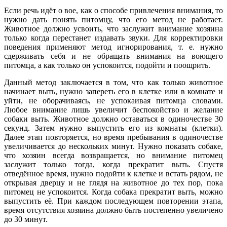
Если речь идёт о вое, как о способе привлечения внимания, то
нужно дать понять питомцу, что его метод не работает.
Животное должно усвоить, что заслужит внимание хозяина
только когда перестанет издавать звуки. Для корректировки
поведения применяют метод игнорирования, т. е. нужно
сдерживать себя и не обращать внимания на воющего
питомца, а как только он успокоится, подойти и поощрить.
Данный метод заключается в том, что как только животное
начинает выть, нужно запереть его в клетке или в комнате и
уйти, не оборачиваясь, не успокаивая питомца словами.
Любое внимание лишь увеличит беспокойство и желание
собаки выть. Животное должно оставаться в одиночестве 30
секунд. Затем нужно выпустить его из комнаты (клетки).
Далее этап повторяется, но время пребывания в одиночестве
увеличивается до нескольких минут. Нужно показать собаке,
что хозяин всегда возвращается, но внимание питомец
заслужит только тогда, когда прекратит выть. Спустя
отведённое время, нужно подойти к клетке и встать рядом, не
открывая дверцу и не глядя на животное до тех пор, пока
питомец не успокоится. Когда собака прекратит выть, можно
выпустить её. При каждом последующем повторении этапа,
время отсутствия хозяина должно быть постепенно увеличено
до 30 минут.