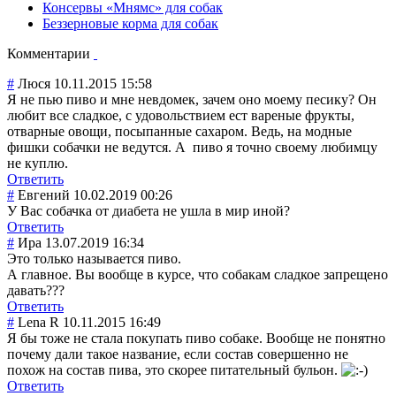
Консервы «Мнямс» для собак
Беззерновые корма для собак
Комментарии
#
Люся
10.11.2015 15:58
Я не пью пиво и мне невдомек, зачем оно моему песику? Он
любит все сладкое, с удовольствием ест вареные фрукты,
отварные овощи, посыпанные сахаром. Ведь, на модные
фишки собачки не ведутся. А пиво я точно своему любимцу
не куплю.
Ответить
#
Евгений
10.02.2019 00:26
У Вас собачка от диабета не ушла в мир иной?
Ответить
#
Ира
13.07.2019 16:34
Это только называется пиво.
А главное. Вы вообще в курсе, что собакам сладкое запрещено
давать???
Ответить
#
Lena R
10.11.2015 16:49
Я бы тоже не стала покупать пиво собаке. Вообще не понятно
почему дали такое название, если состав совершенно не
похож на состав пива, это скорее питательный бульон.
Ответить