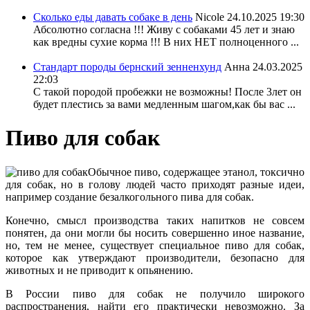
Сколько еды давать собаке в день
Nicole
24.10.2025 19:30
Абсолютно согласна !!! Живу с собаками 45 лет и знаю
как вредны сухие корма !!! В них НЕТ полноценного ...
Стандарт породы бернский зенненхунд
Анна
24.03.2025
22:03
С такой породой пробежки не возможны! После 3лет он
будет плестись за вами медленным шагом,как бы вас ...
Пиво для собак
Обычное пиво, содержащее этанол, токсично
для собак, но в голову людей часто приходят разные идеи,
например создание безалкогольного пива для собак.
Конечно, смысл производства таких напитков не совсем
понятен, да они могли бы носить совершенно иное название,
но, тем не менее, существует специальное пиво для собак,
которое как утверждают производители, безопасно для
животных и не приводит к опьянению.
В России пиво для собак не получило широкого
распространения, найти его практически невозможно. За