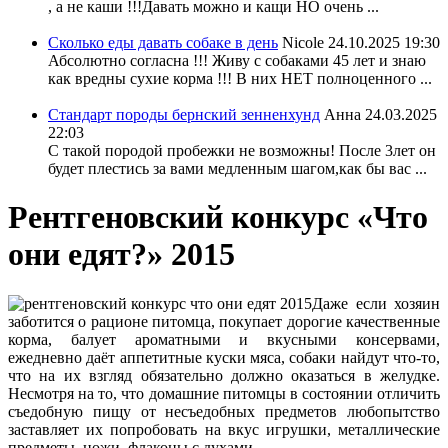
, а не каши !!!Давать можно и кащи НО очень ...
Сколько еды давать собаке в день
Nicole
24.10.2025 19:30
Абсолютно согласна !!! Живу с собаками 45 лет и знаю
как вредны сухие корма !!! В них НЕТ полноценного ...
Стандарт породы бернский зенненхунд
Анна
24.03.2025
22:03
С такой породой пробежки не возможны! После 3лет он
будет плестись за вами медленным шагом,как бы вас ...
Рентгеновский конкурс «Что
они едят?» 2015
Даже если хозяин
заботится о рационе питомца, покупает дорогие качественные
корма, балует ароматными и вкусными консервами,
ежедневно даёт аппетитные куски мяса, собаки найдут что-то,
что на их взгляд обязательно должно оказаться в желудке.
Несмотря на то, что домашние питомцы в состоянии отличить
съедобную пищу от несъедобных предметов любопытство
заставляет их попробовать на вкус игрушки, металлические
предметы, ножи, флаконы с духами.