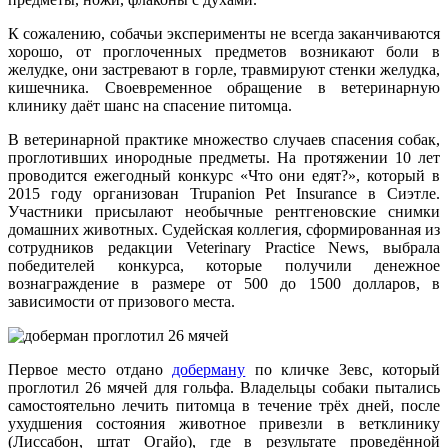
К сожалению, собачьи эксперименты не всегда заканчиваются
хорошо, от проглоченных предметов возникают боли в
желудке, они застревают в горле, травмируют стенки желудка,
кишечника. Своевременное обращение в ветеринарную
клинику даёт шанс на спасение питомца.
В ветеринарной практике множество случаев спасения собак,
проглотивших инородные предметы. На протяжении 10 лет
проводится ежегодный конкурс «Что они едят?», который в
2015 году организован Trupanion Pet Insurance в Сиэтле.
Участники присылают необычные рентгеновские снимки
домашних животных. Судейская коллегия, сформированная из
сотрудников редакции Veterinary Practice News, выбрала
победителей конкурса, которые получили денежное
вознаграждение в размере от 500 до 1500 долларов, в
зависимости от призового места.
Первое место отдано
доберману
по кличке Зевс, который
проглотил 26 мячей для гольфа. Владельцы собаки пытались
самостоятельно лечить питомца в течение трёх дней, после
ухудшения состояния животное привезли в ветклинику
(Лиссабон, штат Огайо), где в результате проведённой