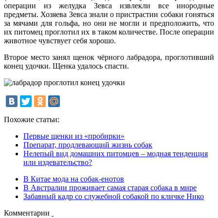
операции из желудка Зевса извлекли все инородные
предметы. Хозяева Зевса знали о пристрастии собаки гоняться
за мячами для гольфа, но они не могли и предположить, что
их питомец проглотил их в таком количестве. После операции
животное чувствует себя хорошо.
Второе место занял щенок чёрного лабрадора, проглотивший
конец удочки. Щенка удалось спасти.
Похожие статьи:
Первые щенки из «пробирки»
Препарат, продлевающий жизнь собак
Нелепый вид домашних питомцев – модная тенденция
или издевательство?
В Китае мода на собак-енотов
В Австралии проживает самая старая собака в мире
Забавный кадр со служебной собакой по кличке Нико
Комментарии