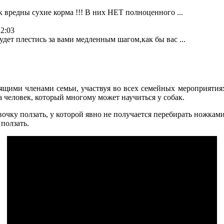
к вредны сухие корма !!! В них НЕТ полноценного ...
22:03
дет плестись за вами медленным шагом,как бы вас ...
ящими членами семьи, участвуя во всех семейных мероприятиях
а человек, который многому может научиться у собак.
чку ползать, у которой явно не получается перебирать ножками 
ползать.