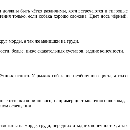
ы должны быть чётко различимы, хотя встречаются и тигровые
ения только, если собака хорошо сложена. Цвет носа чёрный,
руг морды, а так же манишки на груди.
сти, белые, ниже скакательных суставов, задние конечности.
мно-красного. У рыжих собак нос печёночного цвета, а глаза
зные оттенки коричневого, например цвет молочного шоколада.
льном освещении.
метины на морде, груди, передних и задних конечностях, а так