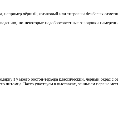
ва, например чёрный, котиковый или тигровый без белых отмети
зведению, но некоторые недобросовестные заводчики намеренн
одарку!) у моего бостон-терьера классический, черный окрас с 
о питомца. Часто участвуем в выставках, занимаем первые места