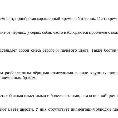
емнеют, приобретая характерный кремовый оттенок. Глаза крем
чие от чёрных, у серых собак часто наблюдаются проблемы с кож
тавляет собой смесь серого и палевого цвета. Такие бостон-
м разбавленным чёрными отметинами в виде крупных пятен 
я племенным браком.
ета с белыми отметинами и более светлыми, чем основной цвет ш
еют цвета шерсти. У них отсутствует пигментация обводки глаз