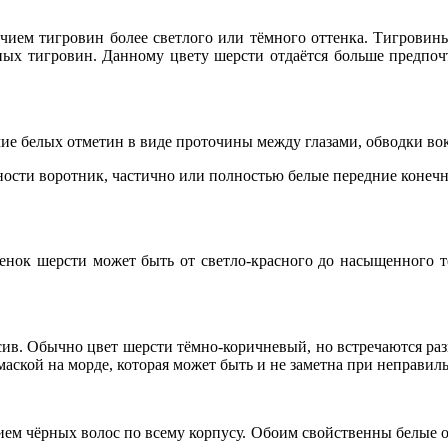
ичием тигровин более светлого или тёмного оттенка. Тигровин
ных тигровин. Данному цвету шерсти отдаётся больше предпочт
ие белых отметин в виде проточины между глазами, обводки вок
ости воротник, частично или полностью белые передние конечно
енок шерсти может быть от светло-красного до насыщенного тё
сив. Обычно цвет шерсти тёмно-коричневый, но встречаются ра
маской на морде, которая может быть и не заметна при неправи
ем чёрных волос по всему корпусу. Обоим свойственны белые от