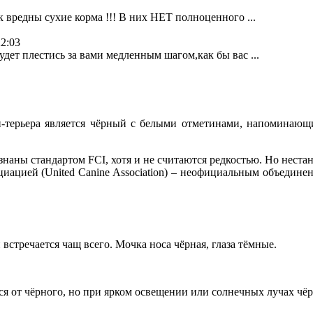
к вредны сухие корма !!! В них НЕТ полноценного ...
22:03
дет плестись за вами медленным шагом,как бы вас ...
-терьера является чёрный с белыми отметинами, напоминающ
знаны стандартом FCI, хотя и не считаются редкостью. Но неста
цией (United Canine Association) – неофициальным объединен
встречается чащ всего. Мочка носа чёрная, глаза тёмные.
ся от чёрного, но при ярком освещении или солнечных лучах чёр