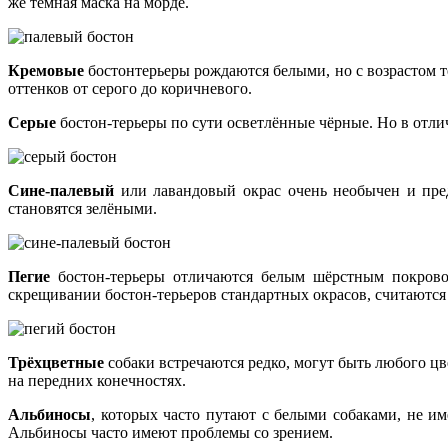
же тёмная маска на морде.
Кремовые
бостонтерьеры рождаются белыми, но с возрастом т
оттенков от серого до коричневого.
Серые
бостон-терьеры по сути осветлённые чёрные. Но в отли
Сине-палевый
или лавандовый окрас очень необычен и предс
становятся зелёными.
Пегие
бостон-терьеры отличаются белым шёрстным покрово
скрещивании бостон-терьеров стандартных окрасов, считаютс
Трёхцветные
собаки встречаются редко, могут быть любого цв
на передних конечностях.
Альбиносы
, которых часто путают с белыми собаками, не им
Альбиносы часто имеют проблемы со зрением.