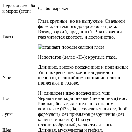
Переход ото лба
Слабо выражен.
к морде (стоп)
Глаза крупные, но не выпуклые. Овальной
формы, от тёмного до орехового цвета.
Взгляд зоркий, преданный. В выражении
Глаза
глаз читается кротость и достоинство.
Недостаток (далее «Н»): круглые глаза.
Длинные, высоко посаженные и подвижные.
Уши покрыты шелковистой длинной
Уши
шерстью, в спокойном состоянии плотно
прилегают к голове.
Н: слишком низко посаженные уши.
Нос
Чёрный или коричневый (печёночный) нос.
Ровные, белые, желательно в полном
комплекте (42 зуба, в соответствии с зубной
Зубы
формулой), без признаков разрушения (без
кариеса и налёта). Прикус
ножницеобразный, челюсти сильные.
Шея
Длинная, мускулистая и гибкая.