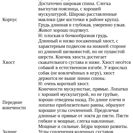
Достаточно широкая спина. Слегка
выгнутая поясница, с хорошей
мускулатурой. Широко расставленные
Корпус
маклоки (две косточки в районе крупа).
Грудь длинная и глубокая, умеренно узкая.
Живот хорошо подтянут.
Н: плоская и бочкообразная грудь.
Длинный и низко посаженный хвост, с
характерным подвесом на нижней стороне
из длинной шелковистой, но не пушистой
шерсти. Кончик хвоста достигает
Хвост
скакательного сустава и ниже. Хвост несётся
собакой в естественном изгибе. У взрослых
собак (не вовлечённых в игру), хвост
держится не выше линии спины.
Н: очень короткий хвост.
Конечности мускулистые, прямые. Лопатки
с хорошей мускулатурой, но не грубые,
хорошо отведены назад. По длине плечи и
Передние
лопатки приблизительно равны, образуют
конечности
хорошие углы сочленений. Предплечья
длинные и прямые от локтя до пясти. Пясти
гибкие и мощные, слегка наклонные.
Мощные и сильные. Бёдра хорошо развиты.
Задние
Углы сочленения коленных суставов