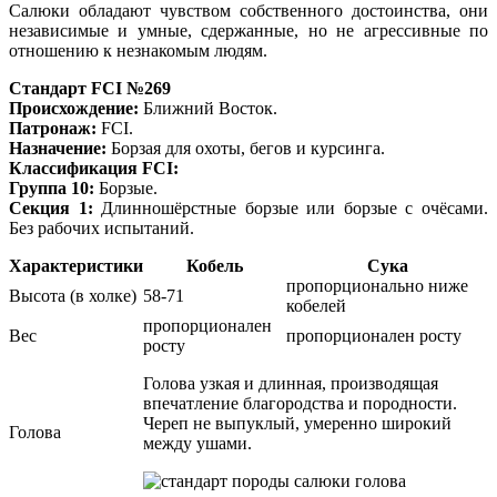
Салюки обладают чувством собственного достоинства, они
независимые и умные, сдержанные, но не агрессивные по
отношению к незнакомым людям.
Стандарт FCI №269
Происхождение:
Ближний Восток.
Патронаж:
FCI.
Назначение:
Борзая для охоты, бегов и курсинга.
Классификация FCI:
Группа 10:
Борзые.
Секция 1:
Длинношёрстные борзые или борзые с очёсами.
Без рабочих испытаний.
Характеристики
Кобель
Сука
пропорционально ниже
Высота (в холке)
58-71
кобелей
пропорционален
Вес
пропорционален росту
росту
Голова узкая и длинная, производящая
впечатление благородства и породности.
Череп не выпуклый, умеренно широкий
Голова
между ушами.