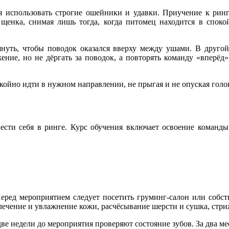
 использовать строгие ошейники и удавки. Приучение к ринго
а щенка, снимая лишь тогда, когда питомец находится в спок
нуть, чтобы поводок оказался вверху между ушами. В другой
ение, но не дёргать за поводок, а повторять команду «вперёд
койно идти в нужном направлении, не прыгая и не опуская голов
ести себя в ринге. Курс обучения включает освоение команды 
Перед мероприятием следует посетить груминг-салон или соб
ечение и увлажнение кожи, расчёсывание шерсти и сушка, стрижк
две недели до мероприятия проверяют состояние зубов. За два ме