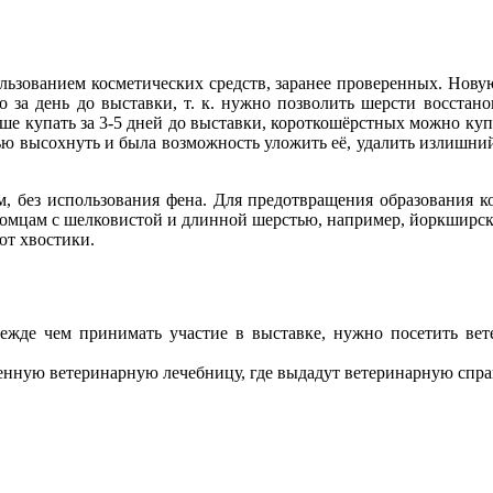
льзованием косметических средств, заранее проверенных. Новую
за день до выставки, т. к. нужно позволить шерсти восстанов
ше купать за 3-5 дней до выставки, короткошёрстных можно купа
тью высохнуть и была возможность уложить её, удалить излишни
, без использования фена. Для предотвращения образования ко
томцам с шелковистой и длинной шерстью, например, йоркширски
ют хвостики.
режде чем принимать участие в выставке, нужно посетить вет
твенную ветеринарную лечебницу, где выдадут ветеринарную спра