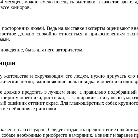
-4 месяцев, можно смело посещать выставки в качестве зрител
лассе юниоров.
 посторонних людей. Ведь на выставке эксперты оценивают вне
ивотное должно спокойно относиться к прикосновениям экспер
ными.
поведение, быть для него авторитетом.
иции
ту жительства и окружающим его людям, нужно приучать его 
ллические петли, выполняющие роль поводка и ошейника однов
е должно предстать в лучшем виде, а правильно подобранный 
ширину ошейника, ринговки, т. к. широкие - визуально укора
ный ошейник оттенит окрас. Для гладкошёрстных собак крупного
нкие нейлоновые ринговки.
 качество аксессуаров. Следует отдавать предпочтение ошейни
собаке необходимо приобрести намордник, а значит и заранее п