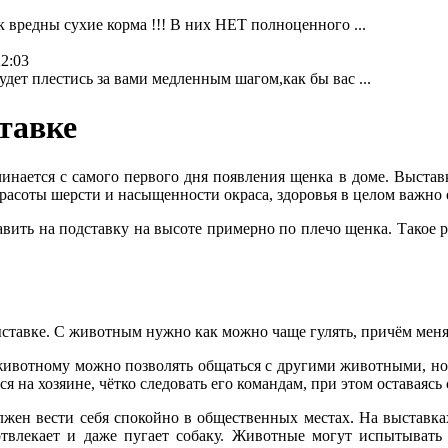
к вредны сухие корма !!! В них НЕТ полноценного ...
22:03
дет плестись за вами медленным шагом,как бы вас ...
тавке
инается с самого первого дня появления щенка в доме. Выстав
красоты шерсти и насыщенности окраса, здоровья в целом важно
вить на подставку на высоте примерно по плечо щенка. Такое
ыставке. С животным нужно как можно чаще гулять, причём меня
животному можно позволять общаться с другими животными, но н
 на хозяине, чётко следовать его командам, при этом оставаяс
жен вести себя спокойно в общественных местах. На выставках
отвлекает и даже пугает собаку. Животные могут испытывать 