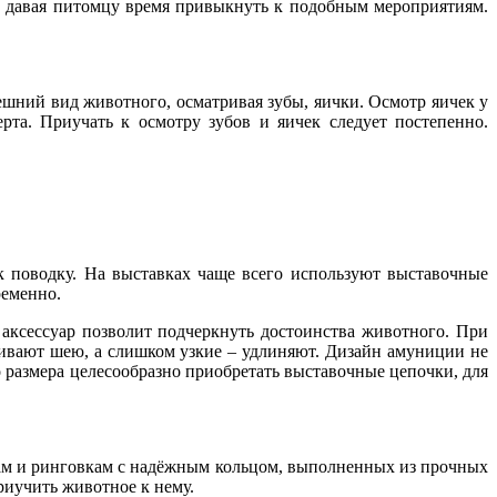
я, давая питомцу время привыкнуть к подобным мероприятиям.
шний вид животного, осматривая зубы, яички. Осмотр яичек у
та. Приучать к осмотру зубов и яичек следует постепенно.
к поводку. На выставках чаще всего используют выставочные
ременно.
аксессуар позволит подчеркнуть достоинства животного. При
чивают шею, а слишком узкие – удлиняют. Дизайн амуниции не
 размера целесообразно приобретать выставочные цепочки, для
кам и ринговкам с надёжным кольцом, выполненных из прочных
риучить животное к нему.