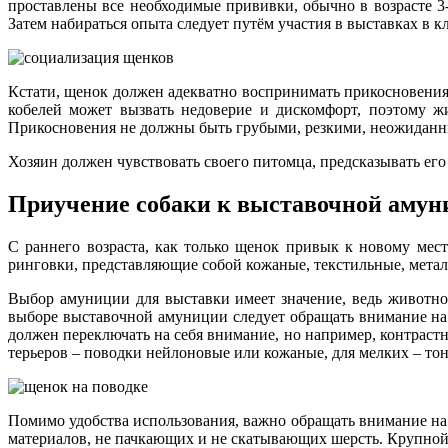
проставлены все необходимые прививки, обычно в возрасте 3
Затем набираться опыта следует путём участия в выставках в к
Кстати, щенок должен адекватно воспринимать прикосновения
кобелей может вызвать недоверие и дискомфорт, поэтому ж
Прикосновения не должны быть грубыми, резкими, неожидан
Хозяин должен чувствовать своего питомца, предсказывать его 
Приучение собаки к выставочной амун
С раннего возраста, как только щенок привык к новому мес
ринговки, представляющие собой кожаные, текстильные, мета
Выбор амуниции для выставки имеет значение, ведь животно
выборе выставочной амуниции следует обращать внимание на 
должен переключать на себя внимание, но например, контраст
терьеров – поводки нейлоновые или кожаные, для мелких – то
Помимо удобства использования, важно обращать внимание на
материалов, не пачкающих и не скатывающих шерсть. Крупной 