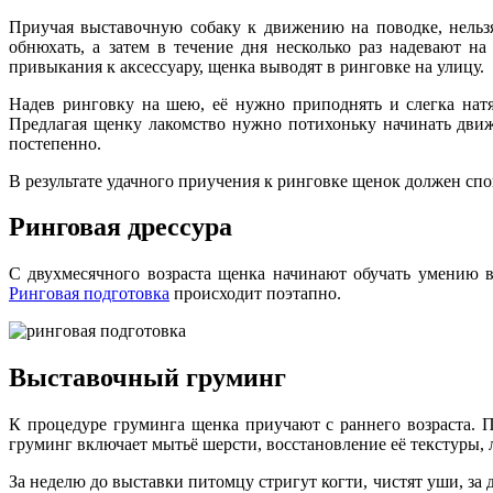
Приучая выставочную собаку к движению на поводке, нельзя
обнюхать, а затем в течение дня несколько раз надевают н
привыкания к аксессуару, щенка выводят в ринговке на улицу.
Надев ринговку на шею, её нужно приподнять и слегка натя
Предлагая щенку лакомство нужно потихоньку начинать движ
постепенно.
В результате удачного приучения к ринговке щенок должен спо
Ринговая дрессура
С двухмесячного возраста щенка начинают обучать умению в
Ринговая подготовка
происходит поэтапно.
Выставочный груминг
К процедуре груминга щенка приучают с раннего возраста. 
груминг включает мытьё шерсти, восстановление её текстуры, л
За неделю до выставки питомцу стригут когти, чистят уши, за 