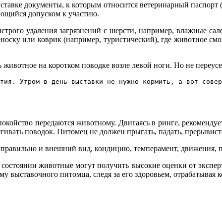
ыставке документы, к которым относится ветеринарный паспорт (
ляющийся допуском к участию.
ыстрого удаления загрязнений с шерсти, например, влажные сал
реноску или коврик (например, туристический), где животное с
 животное на коротком поводке возле левой ноги. Но не переусе
тия. Утром в день выставки не нужно кормить, а вот совер
покойство передаются животному. Двигаясь в ринге, рекомендует
гивать поводок. Питомец не должен прыгать, падать, прерывист
правильно и внешний вид, кондицию, темперамент, движения, п
 состоянии животные могут получить высокие оценки от эксперт
му выставочного питомца, следя за его здоровьем, отрабатывая 