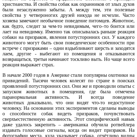
христианства. И свойства собак как охранников от злых духов
были незаслуженно забыты. А между тем, эти полезные
свойства у четвероногих друзей никуда не исчезли. Часто
хозяева замечают необычное поведение питомцев. Животное,
как будто, следит за чем-то невидимым, чего–то боится или
лает на невидимку. Именно так описывалась раньше реакция
собаки на призраков, явления потусторонних сил. У каждого
животного могут быть свои поведенческие особенности при
встрече с призраками – одни вздыбливают шерсть и заходятся
лаем, другие - выбегают из помещения и отказываются
возвращаться, третьи начинают тоскливо выть. Но чаще всего
реакция выражает страх.
В начале 2000 годов в Америке стали популярны охотники на
привидений. Тысячи человек колесят по стране в поисках
проявлений потусторонних сил. Они же и проводили опыты с
запуском животных в помещения, где была отмечена
паранормальная активность. И всегда поведение
животных доказывало, что они видят что-то недоступное
человеку. На основании этих экспериментов сделаны выводы
о способности собак видеть призраков, почувствовать
сверхъестественную активность. Этот специфический навык
даже удалось закрепить – американка обучила ротвейлера
издавать голосовые сигналы, когда он видит призраков. На
фотографии места, куда указывает собака, отчётливо видны