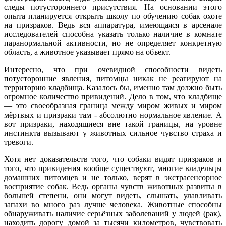
следы потустороннего присутствия. На основании этого
опыта планируется открыть школу по обучению собак охоте
на призраков. Ведь вся аппаратура, имеющаяся в арсенале
исследователей способна указать только наличие в комнате
паранормальной активности, но не определяет конкретную
область, а животное указывает прямо на объект.
Интересно, что при очевидной способности видеть
потусторонние явления, питомцы никак не реагируют на
территорию кладбища. Казалось бы, именно там должно быть
огромное количество привидений. Дело в том, что кладбище
— это своеобразная граница между миром живых и миром
мёртвых и призраки там - абсолютно нормальное явление. А
вот призраки, находящиеся вне такой границы, на уровне
инстинкта вызывают у животных сильное чувство страха и
тревоги.
Хотя нет доказательств того, что собаки видят призраков и
того, что привидения вообще существуют, многие владельцы
домашних питомцев и не только, верят в экстрасенсорное
восприятие собак. Ведь органы чувств животных развиты в
большей степени, они могут видеть, слышать, улавливать
запахи во много раз лучше человека. Животные способны
обнаруживать наличие серьёзных заболеваний у людей (рак),
находить дорогу домой за тысячи километров, чувствовать