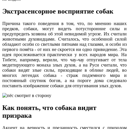
Экстрасенсорное восприятие собак
Причина такого поведения в том, что, по мнению наших
предков, собаки, могут видеть потусторонние силы и
предупредить хозяина об этой невидимой угрозе. Их считали
животными духовидцами. Считалось, что особенной силой
обладают особи со светлыми пятнами над глазами, и особи из
первого помёта - от них не скроется ни одно привидение. Эта
идея прослеживается практически у всех народов мира. На
Тибете, например, верили, что чау-чау отпугивает от тела
медитирующего монаха злых духов, а на Руси считали, что
собаки видят злые силы, приходящие в облике людей, во
многих легендах собака - страж подземного мира и
постоянный спутник богов, а на пороге дома следовало
поставить изображение собаки для отпугивания злых духов.
Как понять, что собака видит
призрака
Акцент на верность и преданность сместился с приходом