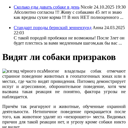
Сколько еды давать собаке в день
Nicole
24.10.2025 19:30
Абсолютно согласна !!! Живу с собаками 45 лет и знаю
как вредны сухие корма !!! В них НЕТ полноценного ...
Стандарт породы бернский зенненхунд
Анна
24.03.2025
22:03
С такой породой пробежки не возможны! После 3лет он
будет плестись за вами медленным шагом,как бы вас ...
Видят ли собаки призраков
Многие владельцы собак отмечают
странное поведение животных в геопатогенных зонах или в
местах, где часто видят привидения. Питомец демонстрирует
испуг и агрессивное, оборонительное поведение, хотя чем
вызвана такая реакция не понятно, фактора угрозы не
наблюдается.
Причём так реагируют и животные, обученные охранной
деятельности. Нетипичное поведение прекращается после
того, как животное удалят из «нехорошего» места. Видимых
причин для такой реакции нет, и угрозу кроме собаки никто
не видит.