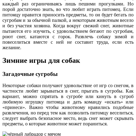
каждый раз ограничиваясь лишь пешими прогулками. Но
порой достаточно знать, во что любит играть питомец. Если
питомцу нравится приносить предметы, то он будет бегать по
сугробам и за обычной палкой, а некоторым животным весело
и без участия хозяина. Когда вокруг свежий снег, животные
пытаются его изучить, с удовольствием бегают по сугробам,
роют снег, катаются с горок. Развлечь собаку зимой и
повеселиться вместе с ней не составит труда, если есть
желание.
Зимние игры для собак
Загадочные сугробы
Некоторые собаки получают удовольствие от игр со снегом, в
частности любят зарываться в снег, прыгать в сугробы. Как
вариант, можно спрятать в сугробе или кинуть в сугроб
любимую игрушку питомца и дать команду «искать» или
«принеси». Важно чтобы животному нравились подобные
развлечения, но перед тем как позволить питомцу веселиться,
следует выбрать безопасное место, ведь снег может скрывать
предметы, о которые животное может пораниться.