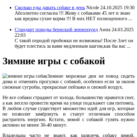
Сколько еды давать собаке в день
Nicole
24.10.2025 19:30
Абсолютно согласна !!! Живу с собаками 45 лет и знаю
как вредны сухие корма !!! В них НЕТ полноценного ...
Стандарт породы бернский зенненхунд
Анна
24.03.2025
22:03
С такой породой пробежки не возможны! После 3лет он
будет плестись за вами медленным шагом,как бы вас ...
Зимние игры с собакой
Зимние морозные дни не повод сидеть
дома и отменять прогулки с собакой, особенно если за окном
снежные сугробы, прекрасные пейзажи и свежий воздух.
Не все собаки страдают от холода, большинству нравится снег,
а как весело провести время на улице подскажет сам питомец.
В любом случае существует множество идей для игр, которые
не позволят замёрзнуть и станут отличным способом
растратить энергию. Кстати, зимой с собакой гулять нужно
активно не менее 30-40 минут.
Владельцы часто не знают, как развлечь собаку зимой,