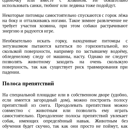
одиночку или вместе с хозяином. Не обязательно
использовать санки, тюбинг или ледянка тоже подойдут.
Некоторые питомцы самостоятельно спускаются с горок лёжа
на боку и отталкиваясь ногами. Такое зимнее развлечение не
требует участия хозяина, при этом собаки растрачивают
энергию и радуются игре.
Необязательно искать горку, находчивые питомцы с
энтузиазмом пытаются катиться по горизонтальной, но
скользкой поверхности, например по застывшему водоёму,
обледенелому следу от машины, насту. Однако не следует
позволять животному заходить на очень скользкую
поверхность, так как существует риск травмирования при
падении.
Полоса препятствий
На специальной площадке или в собственном дворе (удобно,
если имеется загородный дом), можно построить полосу
препятствий из снега. Преодолевать препятствия можно
совместно с животным или позволить ему играть
самостоятельно. Преодоление полосы препятствий увлекает
собак, имеющих определённый навык. Животным без
обучения будет скучно, так как они просто не поймут, как