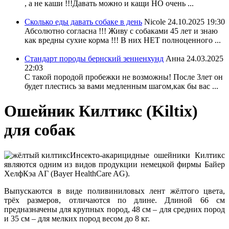
, а не каши !!!Давать можно и кащи НО очень ...
Сколько еды давать собаке в день
Nicole
24.10.2025 19:30
Абсолютно согласна !!! Живу с собаками 45 лет и знаю
как вредны сухие корма !!! В них НЕТ полноценного ...
Стандарт породы бернский зенненхунд
Анна
24.03.2025
22:03
С такой породой пробежки не возможны! После 3лет он
будет плестись за вами медленным шагом,как бы вас ...
Ошейник Килтикс (Kiltix)
для собак
Инсекто-акарицидные ошейники Килтикс
являются одним из видов продукции немецкой фирмы Байер
ХелфКэа АГ (Bayer HealthCare AG).
Выпускаются в виде поливиниловых лент жёлтого цвета,
трёх размеров, отличаются по длине. Длиной 66 см
предназначены для крупных пород, 48 см – для средних пород
и 35 см – для мелких пород весом до 8 кг.