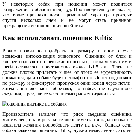
У некоторых собак при ношении может появиться
раздражение в области шеи, зуд. Производитель утверждает,
что такие признаки носят временный характер, проходят
спустя несколько дней и не могут стать причиной
прекращения использования ошейника.
Как использовать ошейник Kiltix
Важно правильно подобрать по размеру, в ином случае
возможна интоксикация животного. Ошейник от блох и
клещей надевают на шею животного так, чтобы между ним и
шеей оставалось пространство около 1-1,5 см. Лента не
должна плотно прилегать к шее, от этого её эффективность
снижается, да и собаке будет некомфортно. Ленту подгоняют
по размеру и фиксируют, пропуская один конец через петли.
Затем лишнюю часть обрезают, во избежание случайного
съедания, в результате чего питомец может отравиться.
Производитель заявляет, что риск съедания ошейника
минимален, т. к. в результате эксперимента ни одна собака не
изъявила желания попробовать ленту на вкус. Однако если
собака зажевала ошейник Kiltix, нужно немедленно дать ей