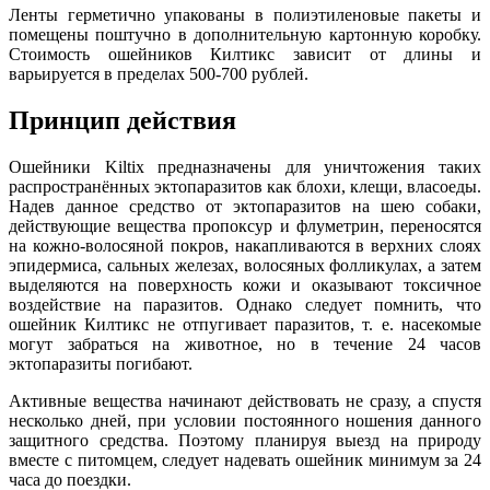
Ленты герметично упакованы в полиэтиленовые пакеты и
помещены поштучно в дополнительную картонную коробку.
Стоимость ошейников Килтикс зависит от длины и
варьируется в пределах 500-700 рублей.
Принцип действия
Ошейники Kiltix предназначены для уничтожения таких
распространённых эктопаразитов как блохи, клещи, власоеды.
Надев данное средство от эктопаразитов на шею собаки,
действующие вещества пропоксур и флуметрин, переносятся
на кожно-волосяной покров, накапливаются в верхних слоях
эпидермиса, сальных железах, волосяных фолликулах, а затем
выделяются на поверхность кожи и оказывают токсичное
воздействие на паразитов. Однако следует помнить, что
ошейник Килтикс не отпугивает паразитов, т. е. насекомые
могут забраться на животное, но в течение 24 часов
эктопаразиты погибают.
Активные вещества начинают действовать не сразу, а спустя
несколько дней, при условии постоянного ношения данного
защитного средства. Поэтому планируя выезд на природу
вместе с питомцем, следует надевать ошейник минимум за 24
часа до поездки.