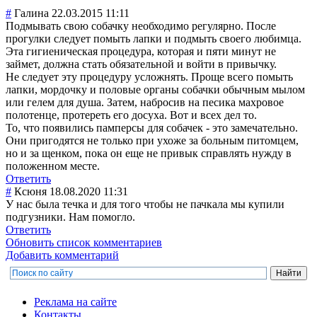
#
Галина
22.03.2015 11:11
Подмывать свою собачку необходимо регулярно. После
прогулки следует помыть лапки и подмыть своего любимца.
Эта гигиеническая процедура, которая и пяти минут не
займет, должна стать обязательной и войти в привычку.
Не следует эту процедуру усложнять. Проще всего помыть
лапки, мордочку и половые органы собачки обычным мылом
или гелем для душа. Затем, набросив на песика махровое
полотенце, протереть его досуха. Вот и всех дел то.
То, что появились памперсы для собачек - это замечательно.
Они пригодятся не только при ухоже за больным питомцем,
но и за щенком, пока он еще не привык справлять нужду в
положенном месте.
Ответить
#
Ксюня
18.08.2020 11:31
У нас была течка и для того чтобы не пачкала мы купили
подгузники. Нам помогло.
Ответить
Обновить список комментариев
Добавить комментарий
Реклама на сайте
Контакты