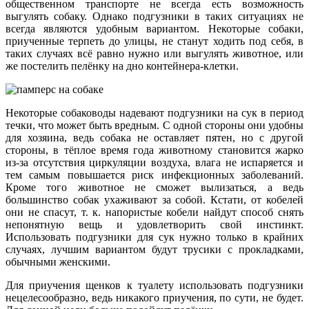
общественном транспорте не всегда есть возможность
выгулять собаку. Однако подгузники в таких ситуациях не
всегда являются удобным вариантом. Некоторые собаки,
приученные терпеть до улицы, не станут ходить под себя, в
таких случаях всё равно нужно или выгулять животное, или
же постелить пелёнку на дно контейнера-клетки.
Некоторые собаководы надевают подгузники на сук в период
течки, что может быть вредным. С одной стороны они удобны
для хозяина, ведь собака не оставляет пятен, но с другой
стороны, в тёплое время года животному становится жарко
из-за отсутствия циркуляции воздуха, влага не испаряется и
тем самым повышается риск инфекционных заболеваний.
Кроме того животное не сможет вылизаться, а ведь
большинство собак ухаживают за собой. Кстати, от кобелей
они не спасут, т. к. напористые кобели найдут способ снять
непонятную вещь и удовлетворить свой инстинкт.
Использовать подгузники для сук нужно только в крайних
случаях, лучшим вариантом будут трусики с прокладками,
обычными женскими.
Для приучения щенков к туалету использовать подгузники
нецелесообразно, ведь никакого приучения, по сути, не будет.