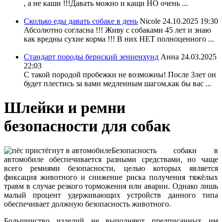
, а не каши !!!Давать можно и кащи НО очень ...
Сколько еды давать собаке в день
Nicole
24.10.2025 19:30
Абсолютно согласна !!! Живу с собаками 45 лет и знаю
как вредны сухие корма !!! В них НЕТ полноценного ...
Стандарт породы бернский зенненхунд
Анна
24.03.2025
22:03
С такой породой пробежки не возможны! После 3лет он
будет плестись за вами медленным шагом,как бы вас ...
Шлейки и ремни
безопасности для собак
Безопасность собаки в
автомобиле обеспечивается разными средствами, но чаще
всего ремнями безопасности, целью которых является
фиксация животного и снижение риска получения тяжёлых
травм в случае резкого торможения или аварии. Однако лишь
малый процент удерживающих устройств данного типа
обеспечивает должную безопасность животного.
Большинство изделий не выполняют предписанных им