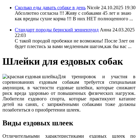
Сколько еды давать собаке в день
Nicole
24.10.2025 19:30
Абсолютно согласна !!! Живу с собаками 45 лет и знаю
как вредны сухие корма !!! В них НЕТ полноценного ...
Стандарт породы бернский зенненхунд
Анна
24.03.2025
22:03
С такой породой пробежки не возможны! После 3лет он
будет плестись за вами медленным шагом,как бы вас ...
Шлейки для ездовых собак
Для тренировок и участия в
соревнованиях ездовым собакам требуется специальная
амуниция, в частности ездовые шлейки, которые снижают
риск вреда здоровью от повышенных физических нагрузок.
Любители ездового спорта, которые практикуют катание
детей на санях, с запряжёнными собаками тоже должны
позаботиться о приобретении шлеек.
Виды ездовых шлеек
Отличительными характеристиками ездовых шлеек по