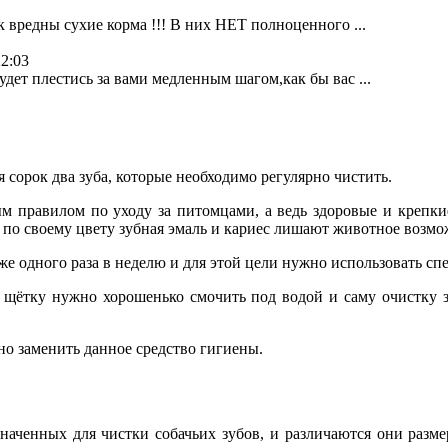
к вредны сухие корма !!! В них НЕТ полноценного ...
22:03
дет плестись за вами медленным шагом,как бы вас ...
 сорок два зуба, которые необходимо регулярно чистить.
ным правилом по уходу за питомцами, а ведь здоровые и крепк
ая по своему цвету зубная эмаль и кариес лишают животное возм
е одного раза в неделю и для этой цели нужно использовать сп
 щётку нужно хорошенько смочить под водой и саму очистку з
но заменить данное средство гигиены.
азначенных для чистки собачьих зубов, и различаются они раз