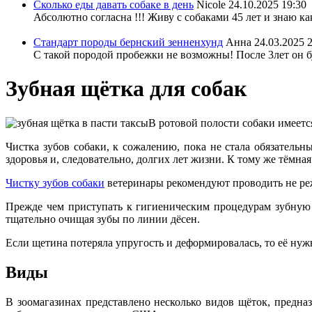
Сколько еды давать собаке в день
Nicole
24.10.2025 19:30
Абсолютно согласна !!! Живу с собаками 45 лет и знаю ка
Стандарт породы бернский зенненхунд
Анна
24.03.2025 
С такой породой пробежки не возможны! После 3лет он бу
Зубная щётка для собак
В ротовой полости собаки имеется
Чистка зубов собаки, к сожалению, пока не стала обязатель
здоровья и, следовательно, долгих лет жизни. К тому же тёмн
Чистку зубов собаки
ветеринары рекомендуют проводить не реж
Прежде чем приступать к гигиеническим процедурам зубную
тщательно очищая зубы по линии дёсен.
Если щетина потеряла упругость и деформировалась, то её нуж
Виды
В зоомагазинах представлено несколько видов щёток, предн