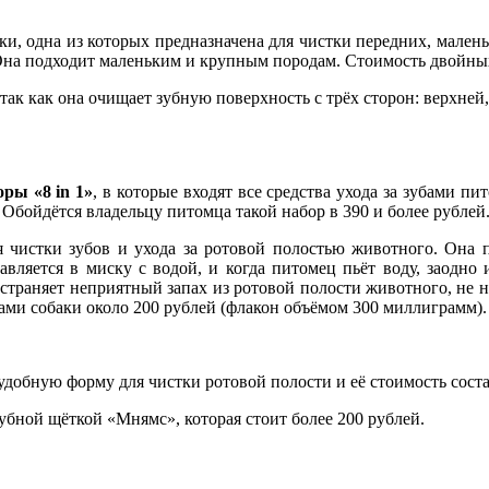
ки, одна из которых предназначена для чистки передних, мален
 Она подходит маленьким и крупным породам. Стоимость двойных
так как она очищает зубную поверхность с трёх сторон: верхней
оры «8 in 1»
, в которые входят все средства ухода за зубами пи
 Обойдётся владельцу питомца такой набор в 390 и более рублей
я чистки зубов и ухода за ротовой полостью животного. Она
авляется в миску с водой, и когда питомец пьёт воду, заодно
 устраняет неприятный запах из ротовой полости животного, не 
убами собаки около 200 рублей (флакон объёмом 300 миллиграмм).
добную форму для чистки ротовой полости и её стоимость соста
бной щёткой «Мнямс», которая стоит более 200 рублей.