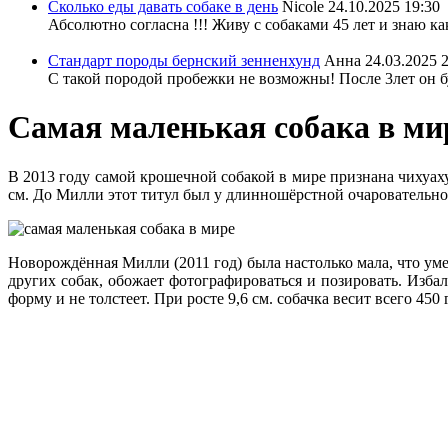
Сколько еды давать собаке в день
Nicole
24.10.2025 19:30
Абсолютно согласна !!! Живу с собаками 45 лет и знаю ка
Стандарт породы бернский зенненхунд
Анна
24.03.2025 
С такой породой пробежки не возможны! После 3лет он бу
Самая маленькая собака в ми
В 2013 году самой крошечной собакой в мире признана чихуахуа
см. До Милли этот титул был у длинношёрстной очаровательной
Новорождённая Милли (2011 год) была настолько мала, что ум
других собак, обожает фотографироваться и позировать. Изба
форму и не толстеет. При росте 9,6 см. собачка весит всего 450