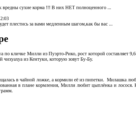
к вредны сухие корма !!! В них НЕТ полноценного ...
22:03
дет плестись за вами медленным шагом,как бы вас ...
ре
 по кличке Милли из Пуэрто-Рико, рост которой составляет 9,6 
 чихуахуа из Кентуки, которую зовут Бу-Бу.
ещалась в чайной ложке, а кормили её из пипетки. Милашка люби
лованная в плане кормления, Милли любит цыплёнка и лосося. Ку
 грамм.