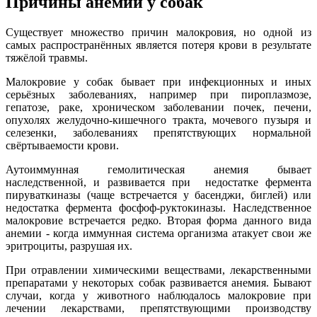
Причины анемии у собак
Существует множество причин малокровия, но одной из
самых распространённых является потеря крови в результате
тяжёлой травмы.
Малокровие у собак бывает при инфекционных и иных
серьёзных заболеваниях, например при пироплазмозе,
гепатозе, раке, хроническом заболевании почек, печени,
опухолях желудочно-кишечного тракта, мочевого пузыря и
селезенки, заболеваниях препятствующих нормальной
свёртываемости крови.
Аутоиммунная гемолитическая анемия бывает
наследственной, и развивается при недостатке фермента
пируваткиназы (чаще встречается у басенджи, биглей) или
недостатка фермента фосфоф-руктокиназы. Наследственное
малокровие встречается редко. Вторая форма данного вида
анемии - когда иммунная система организма атакует свои же
эритроциты, разрушая их.
При отравлении химическими веществами, лекарственными
препаратами у некоторых собак развивается анемия. Бывают
случаи, когда у животного наблюдалось малокровие при
лечении лекарствами, препятствующими производству