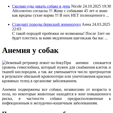
Сколько еды давать собаке в день
Nicole
24.10.2025 19:30
Абсолютно согласна !!! Живу с собаками 45 лет и знаю
как вредны сухие корма !!! В них НЕТ полноценного ...
Стандарт породы бернский зенненхунд
Анна
24.03.2025
22:03
С такой породой пробежки не возможны! После 3лет он
будет плестись за вами медленным шагом,как бы вас ...
Анемия у собак
При анемии снижается
уровень гемоглобина, который нужен для снабжения клеток и
тканей кислородом, а так же уменьшается число эритроцитов
в результате обильной кровопотери или уничтожения красных
кровяных телец в организме заболеванием.
Анемии подвержены все собаки, независимо от возраста и
пола, но некоторые животные находятся в зоне повышенного
риска, в частности собаки предрасположенные к
инфекционным и желудочно-кишечным заболеваниям.