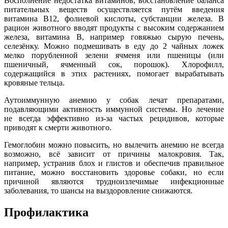
Восполнение недостатка витаминов, восстановление баланса
питательных веществ осуществляется путём введения
витамина В12, фолиевой кислоты, субстанции железа. В
рацион животного вводят продукты с высоким содержанием
железа, витамина В, например говяжью сырую печень,
селезёнку. Можно подмешивать в еду до 2 чайных ложек
мелко порубленной зелени ячменя или пшеницы (или
пшеничный, ячменный сок, порошок). Хлорофилл,
содержащийся в этих растениях, помогает вырабатывать
кровяные тельца.
Аутоиммунную анемию у собак лечат препаратами,
подавляющими активность иммунной системы. Но лечение
не всегда эффективно из-за частых рецидивов, которые
приводят к смерти животного.
Гемоглобин можно повысить, но вылечить анемию не всегда
возможно, всё зависит от причины малокровия. Так,
например, устранив блох и глистов и обеспечив правильное
питание, можно восстановить здоровье собаки, но если
причиной являются трудноизлечимые инфекционные
заболевания, то шансы на выздоровление снижаются.
Профилактика