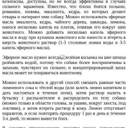
Безопасны, доступны, но не всегда эффективны в случаях
сильного заражения. Известно, что блохи боятся полыни,
ромашки, пижмы, эвкалипта, кедра, из которых делают
отвары и натирают ими собаку. Можно использовать эфирные
масла эвкалипта, кедра, чайного дерева, лаванды, лимона,
нанося несколько капель на платок, повязав его вокруг шеи
животного. Можно добавить несколько капель эфирного
масла в воду при купании животного или нанести и втереть в
шерсть животного раствор (1-3 столовые ложки воды и 3-5
капель эфирного масла).
Эфирное масло нужно всегда
разбавлять водой, потому что собаки более восприимчивы к
запахам, чувствуют их сильнее, и концентрированный запах
масла может не понравиться животному.
Можно использовать и другой способ: смешать равные части
лимонного сока и тёплой воды (или залить лимон кипятком и
дать настояться в течение ночи), затем раствор налить в
бутылку с распылителем и распределить по телу собаки
(можно только в области головы, за ушами, вокруг хвоста, под
локтями), а затем втереть раствор в кожу. Лимон отпугивает
паразитов, и если повторять процедуру 1 раз в день в течение
3-х дней, то можно вывести блох.