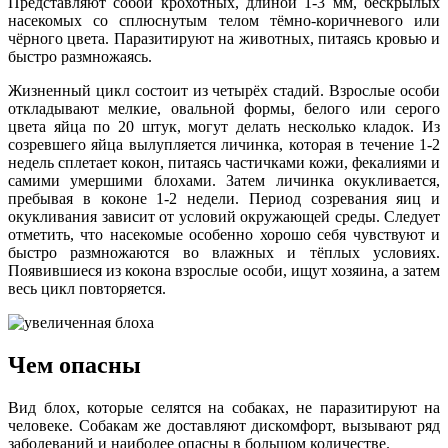
Представляют собой крохотных, длиной 1-3 мм, бескрылых
насекомых со сплюснутым телом тёмно-коричневого или
чёрного цвета. Паразитируют на животных, питаясь кровью и
быстро размножаясь.
Жизненный цикл состоит из четырёх стадий. Взрослые особи
откладывают мелкие, овальной формы, белого или серого
цвета яйца по 20 штук, могут делать несколько кладок. Из
созревшего яйца вылупляется личинка, которая в течение 1-2
недель сплетает кокон, питаясь частичками кожи, фекалиями и
самими умершими блохами. Затем личинка окукливается,
пребывая в коконе 1-2 недели. Период созревания яиц и
окукливания зависит от условий окружающей среды. Следует
отметить, что насекомые особенно хорошо себя чувствуют и
быстро размножаются во влажных и тёплых условиях.
Появившиеся из кокона взрослые особи, ищут хозяина, а затем
весь цикл повторяется.
Чем опасны
Вид блох, которые селятся на собаках, не паразитируют на
человеке. Собакам же доставляют дискомфорт, вызывают ряд
заболеваний и наиболее опасны в большом количестве.