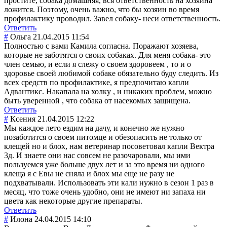
простите, собака домашняя, вся ответственность на хозяина
ложится. Поэтому, очень важно, что бы хозяин во время
профилактику проводил. Завел собаку- неси ответственность
.
Ответить
#
Ольга
21.04.2015 11:54
Полностью с вами Камила согласна. Поражают хозяева,
которые не заботятся о своих собаках. Для меня собака- это
член семью, и если я слежу о своем здоровеем , то и о
здоровье своей любимой собаке обязательно буду следить. Из
всех средств по профилактике, я предпочитаю капли
Адвантикс. Накапала на холку , и никаких проблем, можно
быть уверенной , что собака от насекомых защищена.
Ответить
#
Ксения
21.04.2015 12:22
Мы каждое лето ездим на дачу, и конечно же нужно
позаботится о своем питомце и обезопасить не только от
клещей но и блох, нам ветеринар посоветовал капли Вектра
3д. И знаете они нас совсем не разочаровали, мы ими
пользуемся уже больше двух лет и за это время ни одного
клеща я с Евы не сняла и блох мы еще не разу не
подхватывали. Использовать эти кали нужно в сезон 1 раз в
месяц, что тоже очень удобно, они не имеют ни запаха ни
цвета как некоторые другие препараты.
Ответить
#
Илона
24.04.2015 14:10