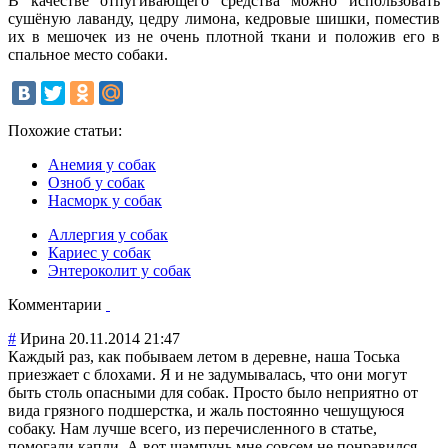
В качестве отпугивающего средства можно использовать
сушёную лаванду, цедру лимона, кедровые шишки, поместив
их в мешочек из не очень плотной ткани и положив его в
спальное место собаки.
Похожие статьи:
Анемия у собак
Озноб у собак
Насморк у собак
Аллергия у собак
Кариес у собак
Энтероколит у собак
Комментарии
#
Ирина
20.11.2014 21:47
Каждый раз, как побываем летом в деревне, наша Тоська
приезжает с блохами. Я и не задумывалась, что они могут
быть столь опасными для собак. Просто было неприятно от
вида грязного подшерстка, и жаль постоянно чешущуюся
собаку. Нам лучше всего, из перечисленного в статье,
помогали капли. А вот шампунь мне совсем не понравился.