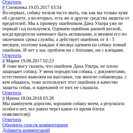
Ответить
#
Снежинка
19.05.2017 03:54
Во-первых, собаку нельзя часто мыть, так как вы только хуже
ей сделаете, а во-вторых, есть же и другие средства защиты от
вредителей. Мы к примеру ошейником Дана Ультра уже не
первый год пользуемся. Одеваем ошейник ранней весной,
когда вредители начинают быть активными, и меняем его по
окончании срока службы, а действует ошейник от 4 - 5
месяцев, поэтому каждые 4 месяца одеваем на собаку новый
ошейник. И нет у нас проблем ни с блохами, ни с клещами.
Ответить
#
Мария
19.06.2017 02:23
Я тоже могу сказать, что ошейник Дана Ультра, не плохо
защищает собаку. У меня породистая собака, с документами,
естественно вывозим на выставки, так многие собаководы, с
кем общаюсь, тоже используют этот ошейник в качестве
защиты собак, и нареканий от них не слышала.
Ответить
#
Ирина
18.04.2018 03:28
Мы шампунем дорогим, хорошим собаку моем, а результата
особого нет, все равно через какое-то время блохи
появляются(((
Ответить
Обновить список комментариев
Добавить комментарий