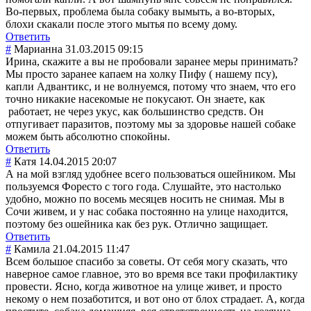
Во-первых, проблема была собаку вымыть, а во-вторых,
блохи скакали после этого мытья по всему дому.
Ответить
#
Марианна
31.03.2015 09:15
Ирина, скажите а вы не пробовали заранее меры принимать?
Мы просто заранее капаем на холку Пифу ( нашему псу),
капли Адвантикс, и не волнуемся, потому что знаем, что его
точно никакие насекомые не покусают. Он знаете, как
работает, не через укус, как большинство средств. Он
отпугивает паразитов, поэтому мы за здоровье нашей собаке
можем быть абсолютно спокойны.
Ответить
#
Катя
14.04.2015 20:07
А на мой взгляд удобнее всего пользоваться ошейником. Мы
пользуемся Форесто с того года. Слушайте, это настолько
удобно, можно по восемь месяцев носить не снимая. Мы в
Сочи живем, и у нас собака постоянно на улице находится,
поэтому без ошейника как без рук. Отлично защищает.
Ответить
#
Камила
21.04.2015 11:47
Всем большое спасибо за советы. От себя могу сказать, что
наверное самое главное, это во время все таки профилактику
провести. Ясно, когда животное на улице живет, и просто
некому о нем позаботится, и вот оно от блох страдает. А, когда