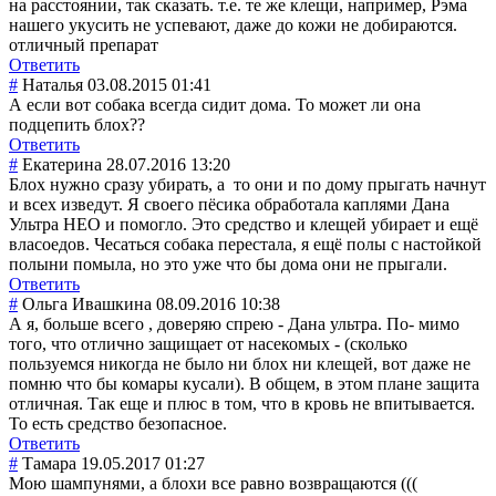
на расстоянии, так сказать. т.е. те же клещи, например, Рэма
нашего укусить не успевают, даже до кожи не добираются.
отличный препарат
Ответить
#
Наталья
03.08.2015 01:41
А если вот собака всегда сидит дома. То может ли она
подцепить блох??
Ответить
#
Екатерина
28.07.2016 13:20
Блох нужно сразу убирать, а то они и по дому прыгать начнут
и всех изведут. Я своего пёсика обработала каплями Дана
Ультра НЕО и помогло. Это средство и клещей убирает и ещё
власоедов. Чесаться собака перестала, я ещё полы с настойкой
полыни помыла, но это уже что бы дома они не прыгали.
Ответить
#
Ольга Ивашкина
08.09.2016 10:38
А я, больше всего , доверяю спрею - Дана ультра. По- мимо
того, что отлично защищает от насекомых - (сколько
пользуемся никогда не было ни блох ни клещей, вот даже не
помню что бы комары кусали). В общем, в этом плане защита
отличная. Так еще и плюс в том, что в кровь не впитывается.
То есть средство безопасное.
Ответить
#
Тамара
19.05.2017 01:27
Мою шампунями, а блохи все равно возвращаются (((