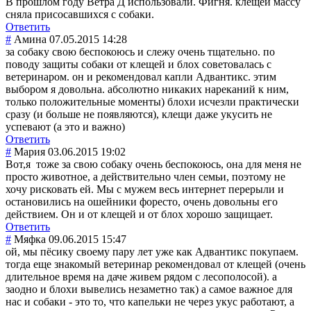
В прошлом году Ветра Д использовали. Фигня. клещей массу
сняла присосавшихся с собаки.
Ответить
#
Амина
07.05.2015 14:28
за собаку свою беспокоюсь и слежу очень тщательно. по
поводу защиты собаки от клещей и блох советовалась с
ветеринаром. он и рекомендовал капли Адвантикс. этим
выбором я довольна. абсолютно никаких нареканий к ним,
только положительные моменты) блохи исчезли практически
сразу (и больше не появляются), клещи даже укусить не
успевают (а это и важно)
Ответить
#
Мария
03.06.2015 19:02
Вот,я тоже за свою собаку очень беспокоюсь, она для меня не
просто животное, а действительно член семьи, поэтому не
хочу рисковать ей. Мы с мужем весь интернет перерыли и
остановились на ошейники форесто, очень довольны его
действием. Он и от клещей и от блох хорошо защищает.
Ответить
#
Мяфка
09.06.2015 15:47
ой, мы пёсику своему пару лет уже как Адвантикс покупаем.
тогда еще знакомый ветеринар рекомендовал от клещей (очень
длительное время на даче живем рядом с лесополосой). а
заодно и блохи вывелись незаметно так) а самое важное для
нас и собаки - это то, что капельки не через укус работают, а