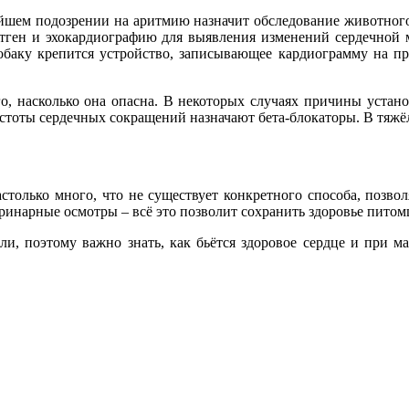
ейшем подозрении на аритмию назначит обследование животног
рентген и эхокардиографию для выявления изменений сердечно
собаку крепится устройство, записывающее кардиограмму на пр
, насколько она опасна. В некоторых случаях причины установ
стоты сердечных сокращений назначают бета-блокаторы. В тяжё
олько много, что не существует конкретного способа, позво
ринарные осмотры – всё это позволит сохранить здоровье питом
и, поэтому важно знать, как бьётся здоровое сердце и при м