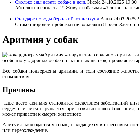
Сколько еды давать собаке в день
Nicole
24.10.2025 19:30
Абсолютно согласна !!! Живу с собаками 45 лет и знаю ка
Стандарт породы бернский зенненхунд
Анна
24.03.2025 
С такой породой пробежки не возможны! После 3лет он бу
Аритмия у собак
Аритмия – нарушение сердечного ритма, опа
особенно у здоровых особей и активных щенков, проявляется ар
Все собаки подвержены аритмии, и если состояние животно
спокойствия.
Причины
Чаще всего аритмия становится следствием заболеваний вну
сердечный ритм нарушается при развитии онкозаболевания, 
может привести к смерти животного.
Аритмия наблюдается у собак, находящихся в стрессовом со
или переохлаждение.