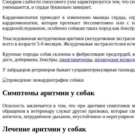
Синдром слабости синусового узла характеризуется тем, что с
уменьшается, и сердце буквально замирает.
Кардиомиопатия приводит к изменению мышцы сердца, сер
кардиомиопатии, которая протекает бессимптомно или с н
кардиообследование, особенно собакам таких пород как боксё
Унаследованная желудочковая аритмия (желудочковая экстраси
всего в возрасте 5-9 месяцев. Желудочковая экстрасистолия исч
Крупные породы собак склонны к фибрилляции предсердий, в
доги, доберманы, боксёры,
цвергшнауцеры
,
ирландские волкод
У лабрадоров ретриверов бывает суправентрикулярная тахикар
Симптомы аритмии у собак
Опасность заключается в том, что при аритмии симптомов 
обращения к ветеринару служат другие признаки, которые св
аппетита, затруднённое дыхание, неустойчивое и нерегулярно
Лечение аритмии у собак