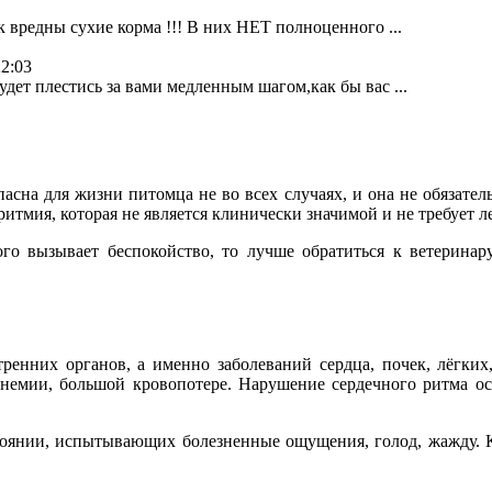
к вредны сухие корма !!! В них НЕТ полноценного ...
22:03
дет плестись за вами медленным шагом,как бы вас ...
сна для жизни питомца не во всех случаях, и она не обязатель
итмия, которая не является клинически значимой и не требует л
го вызывает беспокойство, то лучше обратиться к ветеринар
тренних органов, а именно заболеваний сердца, почек, лёгких
анемии, большой кровопотере. Нарушение сердечного ритма ос
стоянии, испытывающих болезненные ощущения, голод, жажду. 