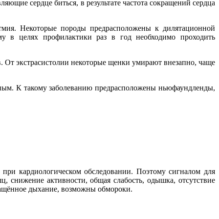
ляющие сердце биться, в результате частота сокращений сердца
тмия. Некоторые породы предрасположены к дилятационной
ому в целях профилактики раз в год необходимо проходить
ев. От экстрасистолии некоторые щенки умирают внезапно, чаще
нным. К такому заболеванию предрасположены ньюфаундленды,
 при кардиологическом обследовании. Поэтому сигналом для
ц, снижение активности, общая слабость, одышка, отсутствие
чащённое дыхание, возможны обмороки.