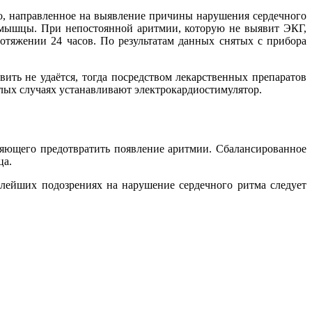
о, направленное на выявление причины нарушения сердечного
й мышцы. При непостоянной аритмии, которую не выявит ЭКГ,
отяжении 24 часов. По результатам данных снятых с прибора
ить не удаётся, тогда посредством лекарственных препаратов
лых случаях устанавливают электрокардиостимулятор.
ляющего предотвратить появление аритмии. Сбалансированное
ца.
алейших подозрениях на нарушение сердечного ритма следует