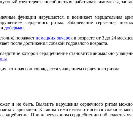
инусовый узел теряет способность вырабатывать импульсы, застав
дечные функции нарушаются, и возникает мерцательная ари
арушением сердечного ритма. Заболевание серьёзное, поэт
р и
доберман
.
столия) поражает
немецких овчарок
в возрасте от 3 до 24 месяц
езает после достижения собакой годовалого возраста.
следствие которой сердцебиение становится аномально учащё
авы
.
дия, которая сопровождается учащением сердечного ритма.
может и не быть. Выявить нарушения сердечного ритма можно
язаны с аритмией. К таким симптомам относится слабость мыш
е сердцебиение. При нерегулярном сердцебиении наблюдается у