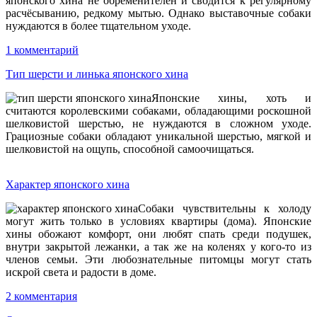
японского хина не обременителен и сводится к регулярному
расчёсыванию, редкому мытью. Однако выставочные собаки
нуждаются в более тщательном уходе.
1 комментарий
Тип шерсти и линька японского хина
Японские хины, хоть и
считаются королевскими собаками, обладающими роскошной
шелковистой шерстью, не нуждаются в сложном уходе.
Грациозные собаки обладают уникальной шерстью, мягкой и
шелковистой на ощупь, способной самоочищаться.
Характер японского хина
Собаки чувствительны к холоду
могут жить только в условиях квартиры (дома). Японские
хины обожают комфорт, они любят спать среди подушек,
внутри закрытой лежанки, а так же на коленях у кого-то из
членов семьи. Эти любознательные питомцы могут стать
искрой света и радости в доме.
2 комментария