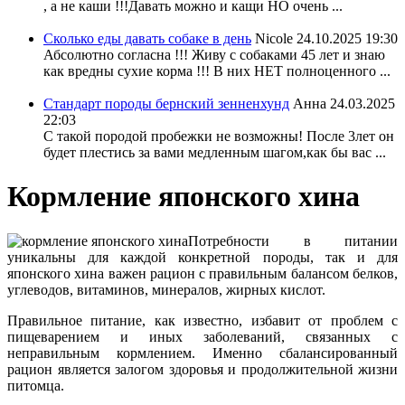
, а не каши !!!Давать можно и кащи НО очень ...
Сколько еды давать собаке в день
Nicole
24.10.2025 19:30
Абсолютно согласна !!! Живу с собаками 45 лет и знаю
как вредны сухие корма !!! В них НЕТ полноценного ...
Стандарт породы бернский зенненхунд
Анна
24.03.2025
22:03
С такой породой пробежки не возможны! После 3лет он
будет плестись за вами медленным шагом,как бы вас ...
Кормление японского хина
Потребности в питании
уникальны для каждой конкретной породы, так и для
японского хина важен рацион с правильным балансом белков,
углеводов, витаминов, минералов, жирных кислот.
Правильное питание, как известно, избавит от проблем с
пищеварением и иных заболеваний, связанных с
неправильным кормлением. Именно сбалансированный
рацион является залогом здоровья и продолжительной жизни
питомца.