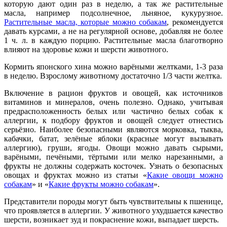
которую дают один раз в неделю, а так же растительные
масла, например подсолнечное, льняное, кукурузное.
Растительные масла, которые можно собакам
, рекомендуется
давать курсами, а не на регулярной основе, добавляя не более
1 ч. л. в каждую порцию. Растительные масла благотворно
влияют на здоровье кожи и шерсти животного.
Кормить японского хина можно варёными желтками, 1-3 раза
в неделю. Взрослому животному достаточно 1/3 части желтка.
Включение в рацион фруктов и овощей, как источников
витаминов и минералов, очень полезно. Однако, учитывая
предрасположенность белых или частично белых собак к
аллергии, к подбору фруктов и овощей следует отнестись
серьёзно. Наиболее безопасными являются морковка, тыква,
кабачки, батат, зелёные яблоки (красные могут вызывать
аллергию), груши, ягоды. Овощи можно давать сырыми,
варёными, печёными, тёртыми или мелко нарезанными, а
фрукты не должны содержать косточек. Узнать о безопасных
овощах и фруктах можно из статьи «
Какие овощи можно
собакам
» и «
Какие фрукты можно собакам
».
Представители породы могут быть чувствительны к пшенице,
что проявляется в аллергии. У животного ухудшается качество
шерсти, возникает зуд и покраснение кожи, выпадает шерсть.