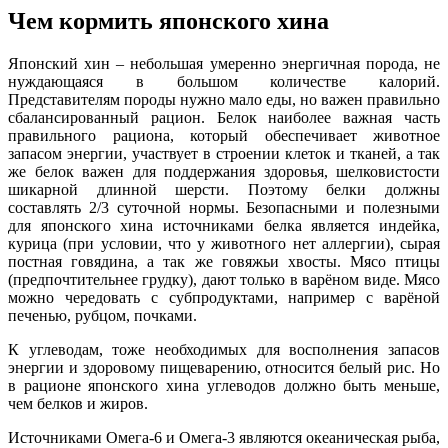
Чем кормить японского хина
Японский хин – небольшая умеренно энергичная порода, не
нуждающаяся в большом количестве калорий.
Представителям породы нужно мало еды, но важен правильно
сбалансированный рацион. Белок наиболее важная часть
правильного рациона, который обеспечивает животное
запасом энергии, участвует в строении клеток и тканей, а так
же белок важен для поддержания здоровья, шелковистости
шикарной длинной шерсти. Поэтому белки должны
составлять 2/3 суточной нормы. Безопасными и полезными
для японского хина источниками белка является индейка,
курица (при условии, что у животного нет аллергии), сырая
постная говядина, а так же говяжьи хвосты. Мясо птицы
(предпочтительнее грудку), дают только в варёном виде. Мясо
можно чередовать с субпродуктами, например с варёной
печенью, рубцом, почками.
К углеводам, тоже необходимых для восполнения запасов
энергии и здоровому пищеварению, относится белый рис. Но
в рационе японского хина углеводов должно быть меньше,
чем белков и жиров.
Источниками Омега-6 и Омега-3 являются океаническая рыба,