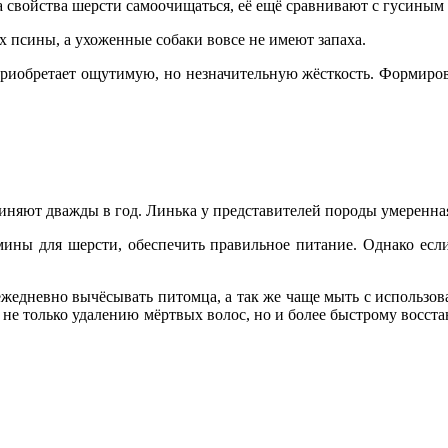
 свойства шерсти самоочищаться, её ещё сравнивают с гусиным
 псины, а ухоженные собаки вовсе не имеют запаха.
 приобретает ощутимую, но незначительную жёсткость. Формиров
няют дважды в год. Линька у представителей породы умеренная,
мины для шерсти, обеспечить правильное питание. Однако если
жедневно вычёсывать питомца, а так же чаще мыть с использов
т не только удалению мёртвых волос, но и более быстрому восс