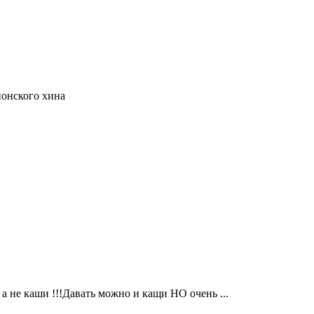
понского хина
 а не каши !!!Давать можно и кащи НО очень ...