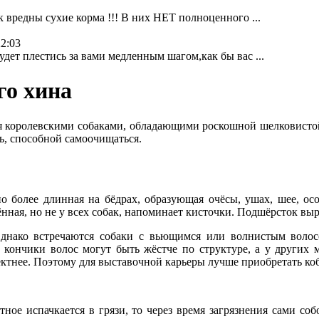
к вредны сухие корма !!! В них НЕТ полноценного ...
22:03
дет плестись за вами медленным шагом,как бы вас ...
го хина
я королевскими собаками, обладающими роскошной шелковистой
ь, способной самоочищаться.
о более длинная на бёдрах, образующая очёсы, ушах, шее, ос
ная, но не у всех собак, напоминает кисточки. Подшёрсток выр
нако встречаются собаки с вьющимся или волнистым волосом
кончики волос могут быть жёстче по структуре, а у других м
ектнее. Поэтому для выставочной карьеры лучше приобретать коб
ное испачкается в грязи, то через время загрязнения сами со