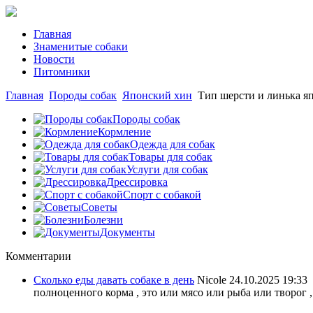
Главная
Знаменитые собаки
Новости
Питомники
Главная
Породы собак
Японский хин
Тип шерсти и линька я
Породы собак
Кормление
Одежда для собак
Товары для собак
Услуги для собак
Дрессировка
Спорт с собакой
Советы
Болезни
Документы
Комментарии
Сколько еды давать собаке в день
Nicole
24.10.2025 19:33
полноценного корма , это или мясо или рыба или творог ,