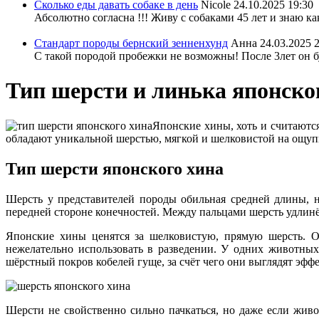
Сколько еды давать собаке в день
Nicole
24.10.2025 19:30
Абсолютно согласна !!! Живу с собаками 45 лет и знаю ка
Стандарт породы бернский зенненхунд
Анна
24.03.2025 
С такой породой пробежки не возможны! После 3лет он бу
Тип шерсти и линька японско
Японские хины, хоть и считаютс
обладают уникальной шерстью, мягкой и шелковистой на ощуп
Тип шерсти японского хина
Шерсть у представителей породы обильная средней длины, н
передней стороне конечностей. Между пальцами шерсть удлинён
Японские хины ценятся за шелковистую, прямую шерсть. Од
нежелательно использовать в разведении. У одних животных 
шёрстный покров кобелей гуще, за счёт чего они выглядят эфф
Шерсти не свойственно сильно пачкаться, но даже если живот