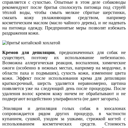
справляется с сухостью. Опытные в этом деле собаководы
рекомендуют после бритья сполоснуть питомца под струёй
тёплой воды, чтобы смыть мелкие сбритые шерстинки,
смазать кожу увлажняющим средством, например
косметическим маслом (масло чайного дерева), и не надевать
на питомца одежду. Предпринятые меры позволят избежать
раздражения кожи.
Кремов для депиляции
, предназначенных для собак не
существует, поэтому их использование небезопасно.
Возможна аллергическая реакция, воспаления, химические
ожоги (особенно в нежных местах, например на мордочке, в
области паха и подмышек), сухость кожи, изменение цвета
кожи. Эффект после использования крема для депиляции
краткосрочный, шерсть удаляется неравномерно, щетина
появляется уже на следующий день после процедуры. После
удаления волос кремом кожу ничем не обрабатывают и не
подвергают воздействию ультрафиолета (не дают загорать).
Эпиляция и депиляция голых собак в зоосалонах
сопровождается рядом других процедур, в частности
купанием, сушкой, уходом за ушками, стрижкой когтей с
использованием косметических средств. Стоимость