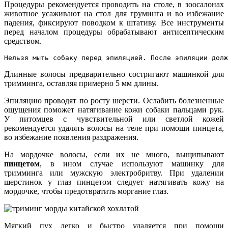
Процедуры рекомендуется проводить на столе, в зоосалонах
животное усаживают на стол для груминга и во избежание
падения, фиксируют поводком к штативу. Все инструменты
перед началом процедуры обрабатывают антисептическим
средством.
Нельзя мыть собаку перед эпиляцией. После эпиляции долж
Длинные волосы предварительно состригают машинкой для
тримминга, оставляя примерно 5 мм длины.
Эпиляцию проводят по росту шерсти. Ослабить болезненные
ощущения поможет натягивание кожи собаки пальцами рук.
У питомцев с чувствительной или светлой кожей
рекомендуется удалять волосы на теле при помощи пинцета,
во избежание появления раздражения.
На мордочке волосы, если их не много, выщипывают
пинцетом
, в ином случае используют машинку для
тримминга или мужскую электробритву. При удалении
шерстинок у глаз пинцетом следует натягивать кожу на
мордочке, чтобы предотвратить моргание глаз.
Мягкий пух легко и быстро удаляется при помощи