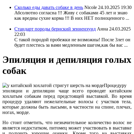
Сколько еды давать собаке в день
Nicole
24.10.2025 19:30
Абсолютно согласна !!! Живу с собаками 45 лет и знаю
как вредны сухие корма !!! В них НЕТ полноценного ...
Стандарт породы бернский зенненхунд
Анна
24.03.2025
22:03
С такой породой пробежки не возможны! После 3лет он
будет плестись за вами медленным шагом,как бы вас ...
Эпиляция и депиляция голых
собак
Процедуру
эпиляции и депиляции чаще всего проводят китайским
хохлатым собакам перед предстоящей выставкой. Во время
процедур удаляют нежелательные волосы с участков тела,
которые должны быть лысыми, в частности на спине, плечах,
ногах, морде.
Но стоит отметить, что незначительное количество волос не
является недостатком, питомец может участвовать в выставке
и получить хорошие оценки. Кроме того на выставках